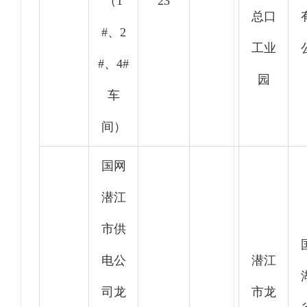
（1
23
总口
#、2
工业
#、4#
园
车
间）
国网
潜江
市供
电公
潜江
司龙
市龙