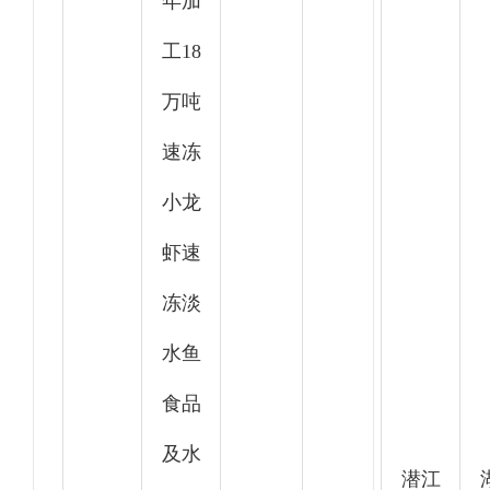
年加
工18
万吨
速冻
小龙
虾速
冻淡
水鱼
食品
及水
潜江