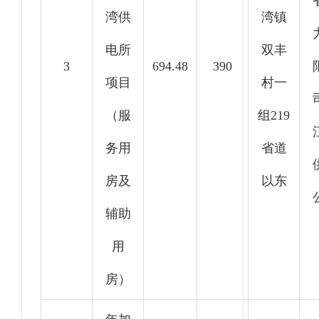
湾供
湾镇
电所
双丰
3
694.48
390
项目
村一
（服
组219
务用
省道
房及
以东
辅助
用
房）