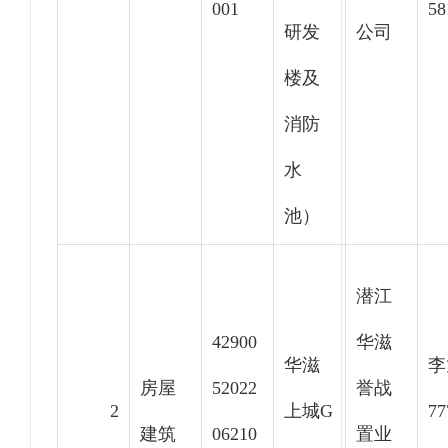
001
58
研发
公司
楼及
消防
水
池）
潜江
42900
华滋
华滋
李
房屋
52022
誉战
2
上城G
77
建筑
06210
置业