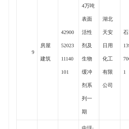
4万吨
表面
湖北
42900
活性
天安
石
房屋
52023
剂及
日用
13
9
建筑
11140
生物
化工
70
101
缓冲
有限
1
剂系
公司
列一
期
中玶·