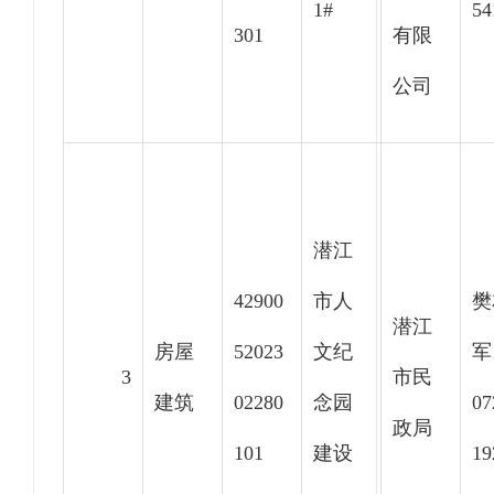
1#
54
301
有限
公司
潜江
42900
市人
樊
潜江
房屋
52023
文纪
军
3
市民
建筑
02280
念园
07
政局
101
建设
19