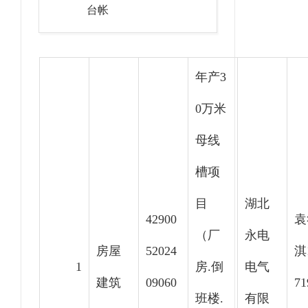
台帐
年产3
0万米
母线
槽项
目
湖北
42900
袁
（厂
永电
房屋
52024
淇
1
房.倒
电气
建筑
09060
71
班楼.
有限