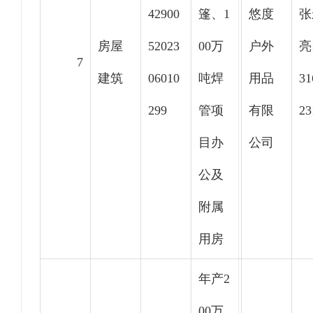
42900
篷、1
悠度
张
房屋
52023
00万
户外
亮
7
建筑
06010
吨焊
用品
31
299
管项
有限
23
目办
公司
公及
附属
用房
年产2
00万