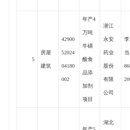
年产4
潜江
万吨
42900
永安
李
牛磺
房屋
52024
药业
当
5
酸食
建筑
04180
股份
86
品添
002
有限
20
加剂
公司
项目
湖北
年产5