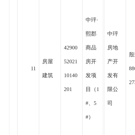
中玶·
熙郡
中玶
42900
商品
房地
殷
房屋
52021
房开
产开
11
88
建筑
10140
发项
发有
27
201
目（1
限公
#、5
司
#）