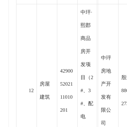
中玶·
熙郡
商品
房开
中玶
发项
42900
房地
目（2
殷
房屋
52021
产开
12
#、3
88
建筑
11010
发有
#、配
27
201
限公
电
司