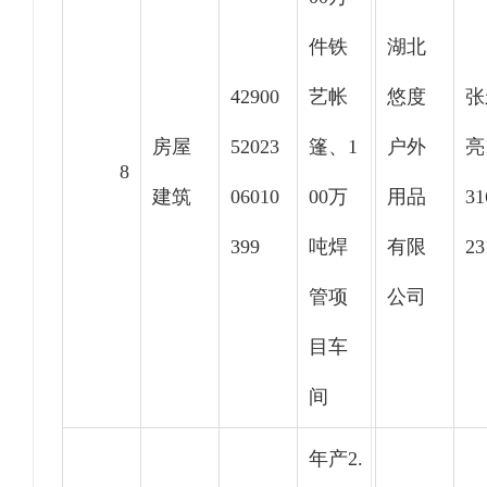
件铁
湖北
42900
艺帐
悠度
张
房屋
52023
篷、1
户外
亮
8
建筑
06010
00万
用品
31
399
吨焊
有限
23
管项
公司
目车
间
年产2.