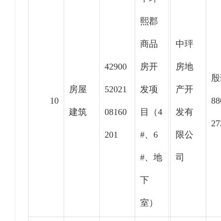
熙郡
商品
中玶
42900
房开
房地
殷
房屋
52021
发项
产开
10
88
建筑
08160
目（4
发有
27
201
#、6
限公
#、地
司
下
室）