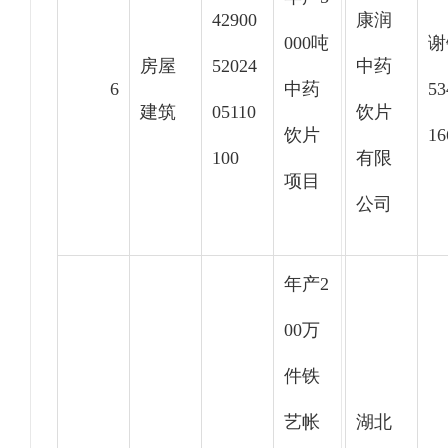
42900
康润
000吨
谢
房屋
52024
中药
6
中药
53
建筑
05110
饮片
饮片
16
100
有限
项目
公司
年产2
00万
件铁
艺帐
湖北