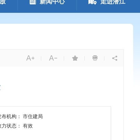
放
新闻中心
走进潜江
|
|
|
|
示
发布机构： 市住建局
效力状态： 有效