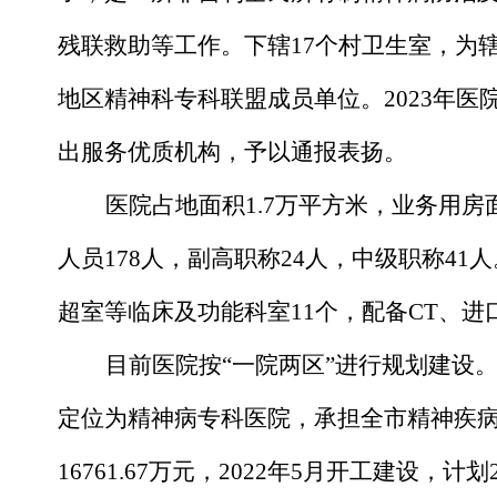
残联救助等工作。下辖
17
个村卫生室，为
地区精神科专科联盟成员单位。
2023
年医
出服务优质机构，予以通报表扬。
医院占地面积
1.7
万平方米，业务用房
人员
178
人，副高职称
24
人，中级职称
41
人
超室
等
临床及功能科室
11
个，配备
CT
、进
目前医院按
“
一院两区
”
进行规划建设
定位为精神病专科医院，承担全市精神疾
16761.67
万元，
2022
年
5
月开工建设，计划