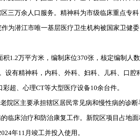
辖区三万余人口服务。精神科为市级临床重点专科
院作为潜江市唯一基层医疗卫生机构被国家卫健委
面积
1.2
万
平方米，
编制床位
370
张，核定编制人数
。设有精神科，内科、外科、妇科、儿科、口腔
口彩超、心理
CT
等大型医疗设备
10
余台件。
。老院区主要承担辖区居民常见病和慢性病的诊断
病的临床治疗和防治康复工作。新院区项目占地面
2024
年
11
月竣工并投入使用。