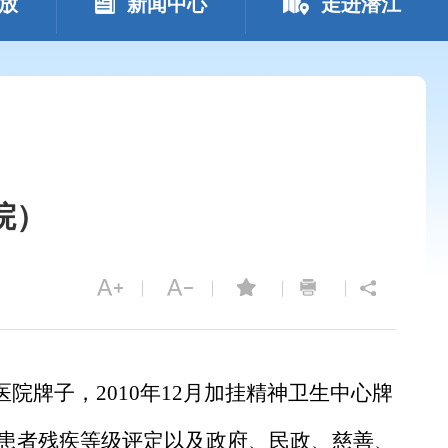
放
新闻中心
走进潜江
院）
医院牌子，
2010
年
12
月加挂精神卫生中心牌
患者残疾等级评定以及政府、民政、慈善、