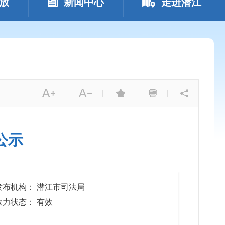
放
新闻中心
走进潜江
|
|
|
|
公示
发布机构： 潜江市司法局
效力状态： 有效