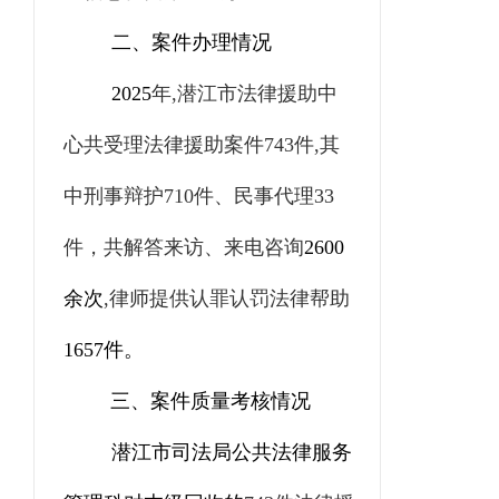
二
、
案件办理情况
2025
年
,
潜江市法律援助中
心共受理法律援助案件
743
件
,
其
中刑事辩护
710
件、民事代理
33
件，共解答来访、来电咨询
2600
余次
,
律师提供认罪认罚法律帮助
1657
件。
三、案件质量考核情况
潜江市司法局公共法律服务