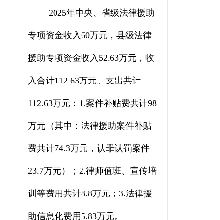
202
5
年中央、省级法律援助
专项资金收入
60
万元，县级法律
援助专项资金收入
52.63
万元，收
入合计112.63万元。支出共计
112.63万元
：
1.
案件补贴费共计
98
万元
（
其中：法律援助案件补贴
费共计
74.3
万元，认罪认罚案件
23.7
万元
）；
2.
律师值班、宣传培
训等费用共计
8.8
万元
；
3.
法律援
助信息化费用
5.83
万元。