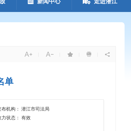
放
新闻中心
走进潜江
|
|
|
|
名单
发布机构： 潜江市司法局
效力状态： 有效