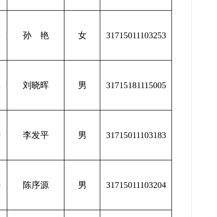
5
孙 艳
女
31715011103253
5
刘晓晖
男
31715181115005
9
李发平
男
31715011103183
9
陈序源
男
31715011103204