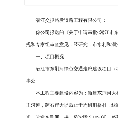
潜江交投路发道路工程有限公司
：
你
公司
报送的《关于申请审批
<
潜江市
规和专家组审查意见，经研究，
市水利和湖
一、
项目概况
潜江市东荆河绿色交通走廊建设项目
（
事处
。
本工程主要建设内容为：
新建东荆河大
主河道，跨右岸大堤后止于周矶荆桥村，线
米。改造东荆河一桥，桥梁段长
1098
米，路