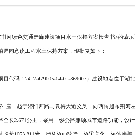
东荆河绿色交通走廊建设项目
水土保持方案
报告书
>
的请示
泊局同意该工程水土保持方案，
现批复如下：
项目代码：
2412
-429005-
04
-0
1
-
869007
）建设
地点
位于湖
桥
1
座，起于潜阳西路与袁梅大道交叉，向西跨越东荆河
路全长
2.671
公里，采用一级公路兼顾城市道路功能，设计
基段长
1053.811
米，涉及桥面改造、桥梁亮化、桥体涂装