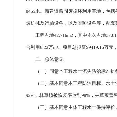
8465
米。新建道路固废循环利用基地，包括
筑机械及运输设备，以及实验设备等，配套
工程占地
42.71
hm
2
，
其中
永久占地
37.81
合利用
6.22
万
m³
。
项目总投资
99419.16
万元
二、总体意见
（一）
同意
本工程
水土流失防治标准执
（二）
基本同意
本工程
防治
目标。水土
92
%
，林草植被恢复率达到
9
8
%
，林草覆盖
（三）
基本同意主体工程水土保持评价