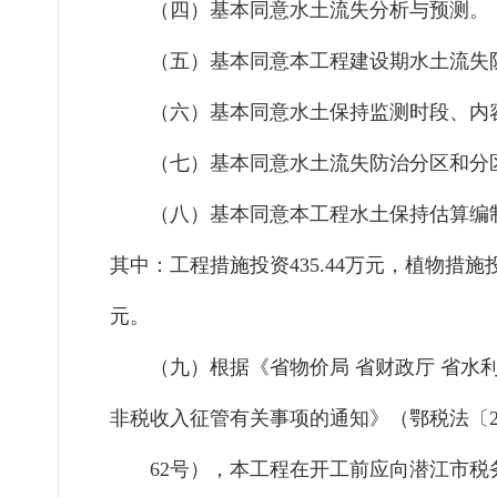
（四）
基本同意水土流失分析与预测。
（五）
基本同意
本工程
建设期水土流失
（六）
基本同意水土保持监测时段、内
（七）
基本同意水土流失防治分区和分
（八）
基本同意
本工程
水土保持估算编
其中：工程措施
投资
435.44
万元，植物措施
元。
（九）
根据《省物价局
省财政厅
省水
非税收入征管有关事项的通知》（鄂税法〔
62
号），
本工程在开工前
应向潜江市税