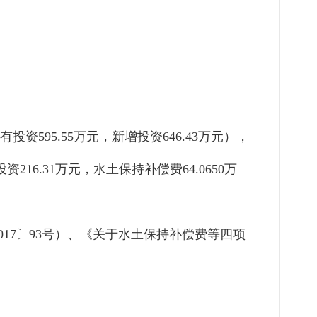
有投资
595.55
万元
，
新增投资
646.43
万元
）
，
投资
216.31
万元，水土保持补偿费
64.0650
万
017
〕
93
号）、《关于水土保持补偿费等四项