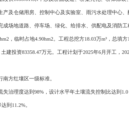
生产及仓储用房、控制中心及实验室、雨污水处理中心、
完成场地道路、停车场、绿化、给排水、供配电及消防工
hm
2
，
临时占地
4.90
hm
2
。
工程总挖方
18.03
万
m³
，总填方
，土建投资
83358.47
万元。工程
计划
于
202
5
年
6
月开工，
20
行南方红壤区
一
级标准。
流失治理度达到
98
%
，设计水平年土壤流失控制比达到
1.0
率达到
11.2
%
。
。