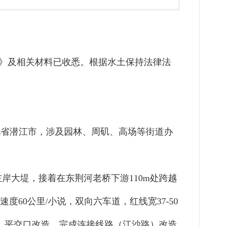
》及相关材料已收悉
。
根据水土保持法律法
北省潜江市，涉及园林、周矶、高场等街道办
左岸大堤，接着在东荆河老桥下游
110m
处跨越
速度
60
公里
/
小说，双向六车道，红线宽
37-50
、平交口改造，完成连接线路（江沙路）改造