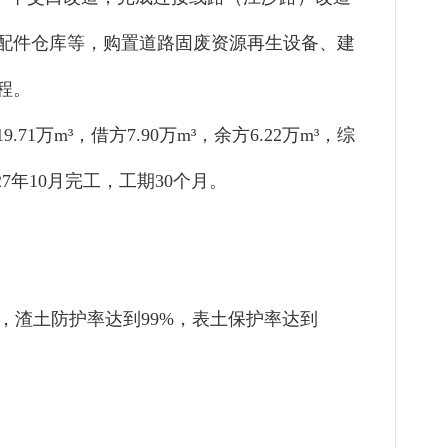
配件仓库等，购置道路固废资源再生设备、建
程。
19.71
万
m³
，
借方
7.90
万
m³
，
余方
6.22
万
m³
，综
2
7
年
10
月完工，
工期
30
个月
。
，渣土防护率达到
9
9
%
，表土保护率达到