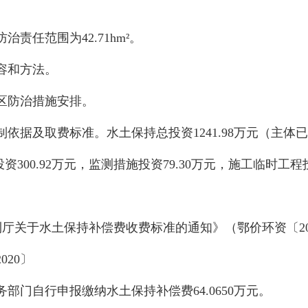
防治责任范围为
42.71
hm²
。
容和方法。
区防治措施安排。
制依据及取费标准。水土保持总投资
1241.98
万元
（
主体已
投资
300.92
万元，
监测措施投资
79.30
万元，施工
临时
工程
利厅关于水土保持补偿费收费标准的通知》（鄂价环资〔
2
2020
〕
务部门自行申报缴纳水土保持补偿费
64.0650
万
元。