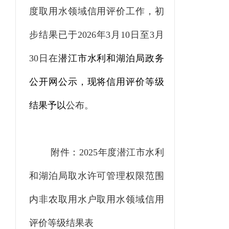
度取用水领域信用评价工作，初
步结果已于
202
6
年
3
月
10
日至
3
月
30
日在
潜江市水利和湖泊局政务
公开网
公示，现将信用评价等级
结果予以
公布。
附件：
202
5
年
度
潜江市水利
和湖泊局取水许可管理权限范围
内非农取用水户取用水领域信用
评价等级结果表