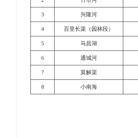
2
竹市河
3
兴隆河
4
百里长渠（园林段）
5
马昌湖
6
通城河
7
莫解渠
8
小南海