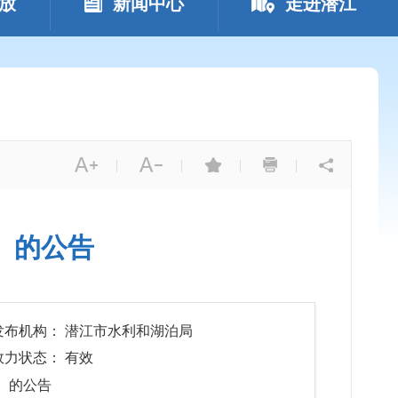
放
新闻中心
走进潜江
|
|
|
|
）的公告
发布机构： 潜江市水利和湖泊局
效力状态： 有效
）的公告