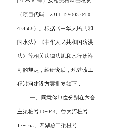
[2025]61号）及相关材料已收悉
（
项目代码：
2
311
-429005-04-01-
4
34
588
）。根据《中华人民共和
国水法》《中华人民共和国防洪
法》等相关法律法规和水行政许
可的规定，经研究后，现就该工
程涉河建设方案批复如下：
一、同意你单位分别在
六合
主渠桩号
10+044、曾大河桩号
17+163、四湖总干渠桩号