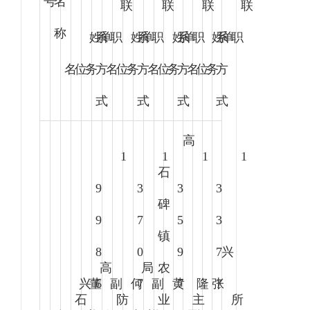
号
名
联
联
联
联
称
姓
系
单
职
姓
系
单
职
姓
系
单
职
姓
系
单
职
名
位
务
方
名
位
务
方
名
位
务
方
名
位
务
方
式
式
式
式
高
1
1
1
1
石
9
3
3
3
碑
9
7
5
3
镇
8
0
9
7
兴
高
局
农
兴
董
6
副
何
7
副
黄
7
隆
张
7
石
防
业
主
所