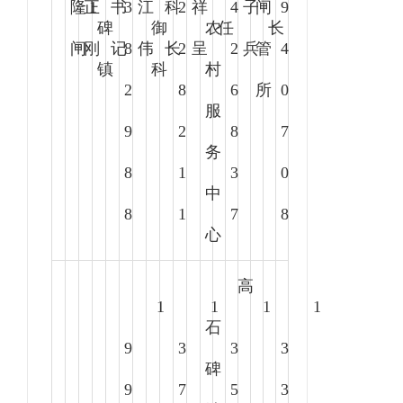
隆
正
1
书
3
江
科
2
祥
4
子
闸
9
碑
御
农
任
长
闸
刚
记
8
伟
长
2
呈
2
兵
管
4
镇
科
村
2
8
6
所
0
服
9
2
8
7
务
8
1
3
0
中
8
1
7
8
心
高
1
1
1
1
石
9
3
3
3
碑
9
7
5
3