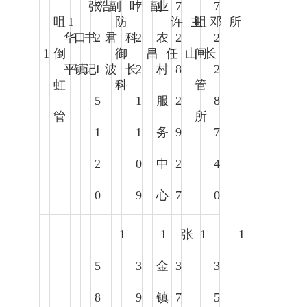
张
7
浩
副
叶
7
副
业
7
7
咀
1
防
许
主
咀
邓
所
华
口
书
2
君
科
2
农
2
2
1
倒
御
昌
任
山
闸
长
平
镇
记
1
波
长
2
村
8
2
虹
科
管
5
1
服
2
8
管
所
1
1
务
9
7
2
0
中
2
4
0
9
心
7
0
1
1
张
1
1
5
3
金
3
3
8
9
镇
7
5