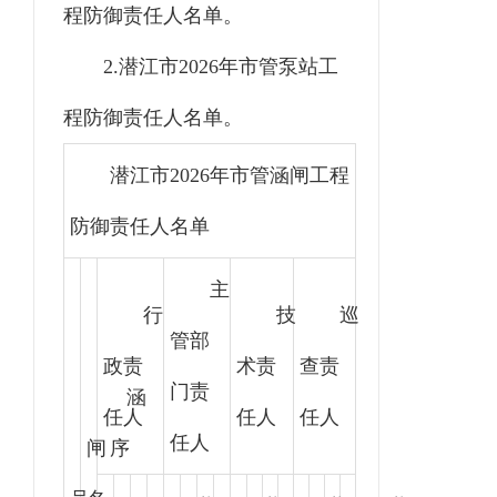
程防御责任人名单
。
2.
潜江市
202
6
年市管
泵站
工
程防御责任人名单
。
潜江市
2026
年市管涵闸工程
防御责任人名单
主
行
技
巡
管部
政责
术责
查责
门责
涵
任人
任人
任人
任人
闸
序