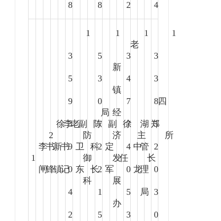
8
8
2
4
1
1
1
1
老
3
5
3
3
新
5
3
4
3
镇
9
0
7
8
四
局
经
徐
李
3
老
副
陈
7
副
徐
7
湖
郑
5
2
防
济
主
所
李
书
新
书
9
卫
科
2
定
4
中
管
2
1
御
发
任
长
闸
锋
镇
记
0
东
长
2
军
0
龙
理
0
科
展
4
1
5
局
3
办
2
5
3
0