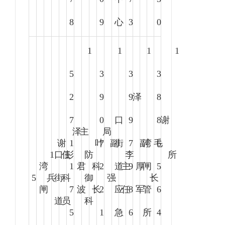
8
9
心
3
0
1
1
1
1
5
3
3
3
2
9
9
泽
8
7
0
口
9
8
谢
泽
主
局
谢
1
叶
7
副
街
7
副
湾
毛
6
1
口
任
彭
防
李
所
湾
1
君
科
2
道
主
9
厚
闸
5
5
兵
街
科
御
强
长
闸
7
波
长
2
应
任
8
军
管
6
道
员
科
5
1
急
6
所
4