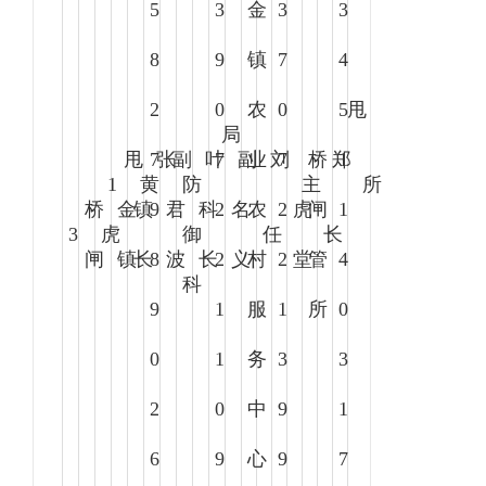
5
3
金
3
3
8
9
镇
7
4
2
0
农
0
5
甩
局
甩
7
张
副
叶
7
副
业
刘
7
桥
郑
1
1
黄
防
主
所
桥
金
镇
9
君
科
2
名
农
2
虎
闸
1
3
虎
御
任
长
闸
镇
长
8
波
长
2
义
村
2
堂
管
4
科
9
1
服
1
所
0
0
1
务
3
3
2
0
中
9
1
6
9
心
9
7