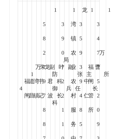
1
1
龙
1
1
5
3
湾
3
3
8
9
镇
5
4
2
0
农
9
7
万
局
万
朱
7
龙
副
叶
7
副
业
3
福
曹
7
1
防
张
主
所
福
道
湾
书
9
君
科
2
农
9
中
闸
5
4
御
兵
任
长
闸
昌
镇
记
7
波
长
2
村
4
仁
管
2
科
8
1
服
8
所
0
8
1
务
5
9
7
0
中
7
3