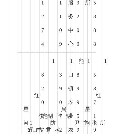
1
1
服
9
所
5
2
1
务
2
8
7
0
中
0
8
4
9
心
0
8
1
1
熊
1
1
8
3
口
8
5
2
9
镇
9
8
红
红
0
0
农
9
7
星
局
星
李
2
熊
副
叶
7
副
业
5
1
河
1
防
尹
主
河
张
所
辉
口
书
7
君
科
2
农
9
9