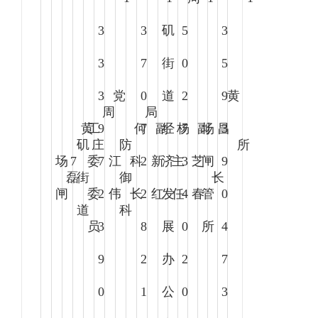
3
3
矶
5
3
3
7
街
0
5
3
党
0
道
2
9
黄
周
局
黄
工
9
何
7
副
经
杨
7
副
场
昌
3
矶
庄
防
所
场
7
委
7
江
科
2
新
济
主
3
芝
闸
9
磊
街
御
长
闸
委
2
伟
长
2
红
发
任
4
春
管
0
道
科
员
3
8
展
0
所
4
9
2
办
2
7
0
1
公
0
3