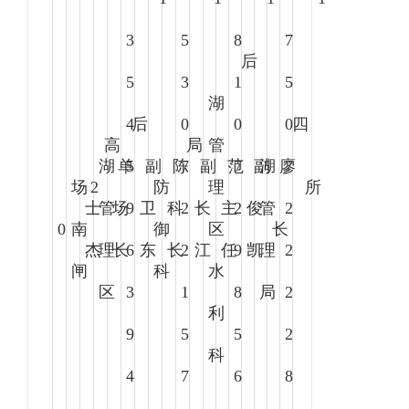
3
5
8
7
后
5
3
1
5
湖
4
后
0
0
0
四
高
局
管
湖
单
5
副
陈
7
副
范
7
副
湖
廖
7
场
2
防
理
所
士
管
场
9
卫
科
2
长
主
2
俊
管
2
0
南
御
区
长
杰
理
长
6
东
长
2
江
任
9
凯
理
2
闸
科
水
区
3
1
8
局
2
利
9
5
5
2
科
4
7
6
8