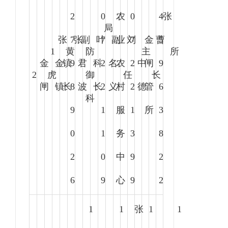
2
0
农
0
4
张
局
张
7
张
副
叶
7
副
业
刘
7
金
曹
5
1
黄
防
主
所
金
金
镇
9
君
科
2
名
农
2
中
闸
9
2
虎
御
任
长
闸
镇
长
8
波
长
2
义
村
2
德
管
6
科
9
1
服
1
所
3
0
1
务
3
8
2
0
中
9
2
6
9
心
9
2
1
1
张
1
1