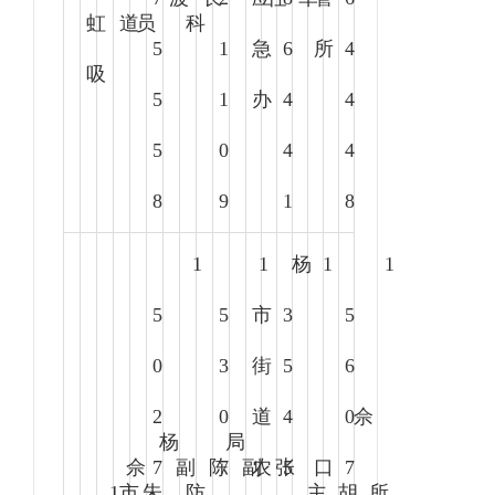
虹
道
员
科
5
1
急
6
所
4
吸
5
1
办
4
4
5
0
4
4
8
9
1
8
1
1
杨
1
1
5
5
市
3
5
0
3
街
5
6
2
0
道
4
0
佘
杨
局
佘
7
副
陈
7
副
农
张
5
口
7
1
市
朱
防
主
胡
所