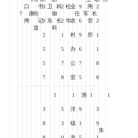
口
书
3
卫
科
2
松
业
9
闸
2
7
康
街
御
任
军
长
闸
记
0
东
长
2
华
农
6
管
2
道
科
2
1
村
9
所
1
5
5
办
6
1
5
7
公
7
8
7
8
室
5
8
1
1
渔
1
1
3
5
洋
9
3
8
3
镇
1
9
朱
8
0
农
5
1