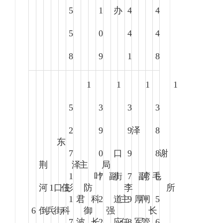
5
1
办
4
4
5
0
4
4
8
9
1
8
1
1
1
1
5
3
3
3
2
9
9
泽
8
东
7
0
口
9
8
谢
荆
泽
主
局
1
叶
7
副
街
7
副
湾
毛
6
河
1
口
任
彭
防
李
所
1
君
科
2
道
主
9
厚
闸
5
6
倒
兵
街
科
御
强
长
7
波
长
2
应
任
8
军
管
6