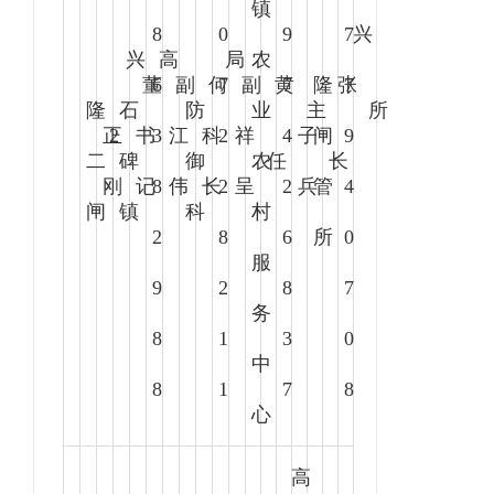
镇
8
0
9
7
兴
兴
高
局
农
董
6
副
何
7
副
黄
7
隆
张
7
隆
石
防
业
主
所
正
2
书
3
江
科
2
祥
4
子
闸
9
二
碑
御
农
任
长
刚
记
8
伟
长
2
呈
2
兵
管
4
闸
镇
科
村
2
8
6
所
0
服
9
2
8
7
务
8
1
3
0
中
8
1
7
8
心
高