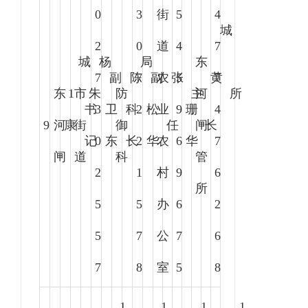
0
3
街
5
4
城
2
0
道
4
7
城
杨
局
东
7
副
陈
7
副
农
张
5
黄
7
东
1
市
朱
防
主
河
所
书
3
卫
科
2
松
业
9
珊
4
9
河
康
街
御
任
闸
长
记
0
东
长
2
华
农
6
华
7
闸
道
科
管
2
1
村
9
6
所
5
5
办
6
2
5
7
公
7
6
7
8
室
5
8
1
1
1
1