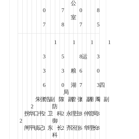
公
0
7
0
8
室
7
8
7
5
1
1
1
1
3
5
8
运
3
3
3
粮
6
0
6
0
湖
7
3
四
局
朱
张
7
浩
副
陈
7
副
管
张
2
副
湖
周
5
副
2
防
拐
华
口
书
2
卫
科
2
永
理
主
8
仲
管
局
3
2
御
闸
平
镇
记
1
东
长
2
齐
区
任
6
华
理
长
8
科