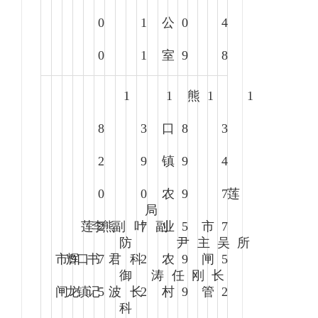
0
1
公
0
4
0
1
室
9
8
1
1
熊
1
1
8
3
口
8
3
2
9
镇
9
4
0
0
农
9
7
莲
局
莲
李
2
熊
副
叶
7
副
业
5
市
7
防
尹
主
吴
所
市
辉
9
口
书
7
君
科
2
农
9
闸
5
御
涛
任
刚
长
闸
龙
镇
记
5
波
长
2
村
9
管
2
科