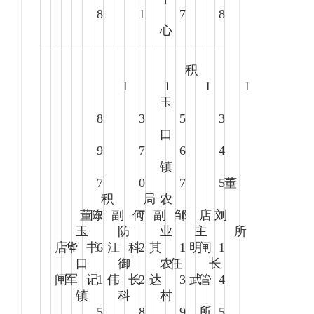
8
1
7
8
心
积
1
1
1
1
玉
8
3
5
3
口
9
7
6
4
镇
7
0
7
5
董
积
局
农
董
陈
2
副
何
7
副
邹
1
店
刘
1
玉
防
业
主
所
店
华
4
书
6
江
科
2
其
1
明
闸
1
口
御
农
任
长
闸
军
记
1
伟
长
2
达
3
武
管
4
镇
科
村
5
8
9
所
5