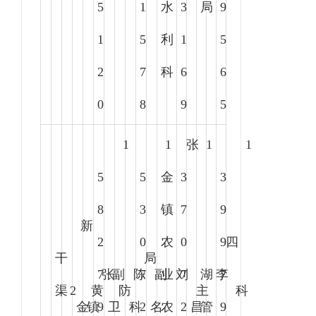
5
1
水
3
局
9
1
5
利
1
5
2
7
科
6
6
0
8
9
5
1
1
张
1
1
5
5
金
3
3
8
3
镇
7
9
新
2
0
农
0
9
四
干
局
7
张
副
陈
7
副
业
刘
7
湖
李
7
渠
2
黄
防
主
科
金
镇
9
卫
科
2
名
农
2
昌
管
9