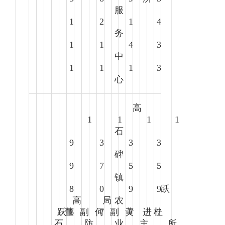
服
1
2
1
4
务
1
1
4
3
中
1
1
1
3
心
高
1
1
1
1
石
9
3
3
3
碑
9
7
5
5
镇
8
0
9
9
跃
高
局
农
跃
董
6
副
何
7
副
黄
7
进
杜
7
石
防
业
主
所