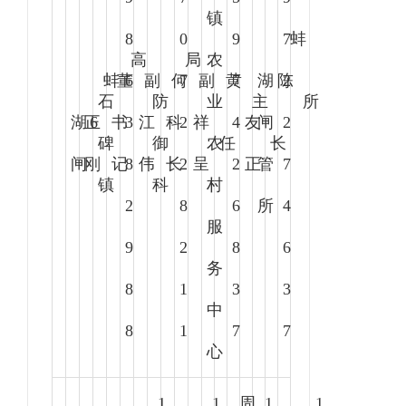
镇
8
0
9
7
蚌
高
局
农
蚌
董
6
副
何
7
副
黄
7
湖
陈
2
石
防
业
主
所
湖
正
6
书
3
江
科
2
祥
4
友
闸
2
碑
御
农
任
长
闸
刚
记
8
伟
长
2
呈
2
正
管
7
镇
科
村
2
8
6
所
4
服
9
2
8
6
务
8
1
3
3
中
8
1
7
7
心
1
1
周
1
1