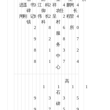
进
正
5
书
3
江
科
2
祥
4
鹏
闸
4
碑
御
农
任
长
闸
刚
记
8
伟
长
2
呈
2
程
管
4
镇
科
村
2
8
6
所
0
服
9
2
8
7
务
8
1
3
2
中
8
1
7
4
心
高
1
1
1
1
石
9
3
3
5
碑
9
7
5
9