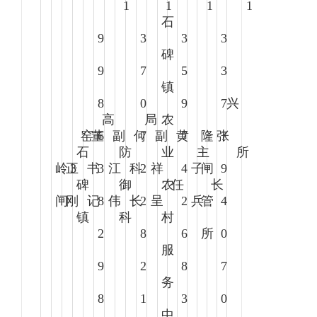
1
1
1
1
石
9
3
3
3
碑
9
7
5
3
镇
8
0
9
7
兴
高
局
农
窑
董
6
副
何
7
副
黄
7
隆
张
7
石
防
业
主
所
岭
正
3
书
3
江
科
2
祥
4
子
闸
9
碑
御
农
任
长
闸
刚
记
8
伟
长
2
呈
2
兵
管
4
镇
科
村
2
8
6
所
0
服
9
2
8
7
务
8
1
3
0
中