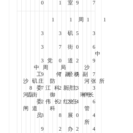
0
1
室
9
7
1
1
周
1
1
3
3
矶
5
3
3
7
街
0
6
中
3
党
0
道
2
9
中
周
局
沙
工
9
何
7
副
经
杨
7
副
7
沙
矶
庄
防
河
张
所
8
委
7
江
科
2
新
济
主
3
3
河
磊
街
御
琳
闸
长
委
2
伟
长
2
红
发
任
4
6
闸
道
科
管
员
3
8
展
0
4
所
9
2
办
2
4