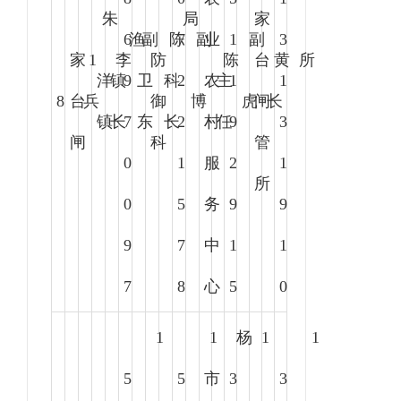
朱
局
家
6
渔
副
陈
7
副
业
1
副
3
家
1
李
防
陈
台
黄
所
洋
镇
9
卫
科
2
农
主
1
1
8
台
兵
御
博
虎
闸
长
镇
长
7
东
长
2
村
任
9
3
闸
科
管
0
1
服
2
1
所
0
5
务
9
9
9
7
中
1
1
7
8
心
5
0
1
1
杨
1
1
5
5
市
3
3