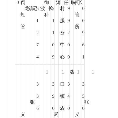
0
倒
御
涛
任
映
闸
长
龙
镇
记
5
波
长
2
村
9
0
虹
科
管
1
1
服
9
0
管
所
2
1
务
2
9
7
0
中
0
6
4
9
心
0
1
1
1
浩
1
1
3
3
口
3
3
3
9
镇
4
5
张
张
6
0
农
0
0
义
局
义