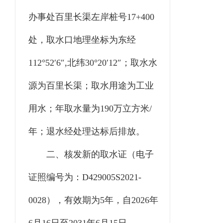
办事处百里长渠左岸桩号
17+400
处
，
取水口地理坐标为东经
112°52′6″,
北纬
30°20′12″
；
取水水
源
为百里长渠
；取水用途为工业
用水；年取水量为
190
万立方米
/
年
；
退水经处理达标后排放。
二
、核发新的取水证（电子
证照编号为
：
D429005
S
2021-
00
28
），有效期为
5
年，自
202
6
年