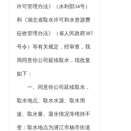
许可管理办法》（水利部
34
号）
和《湖北省取水许可和水资源费
征收管理办法》（省人民政府
387
号令）等有关规定，经审查，我
局同意你
公司
延续取水，现批复
如下：
一、同意你
公司
延续取水，
取水地点
、
取水水源、取水用
途、取水量、退水
情况
等维持不
变
：
取水地点为潜江市杨市街道