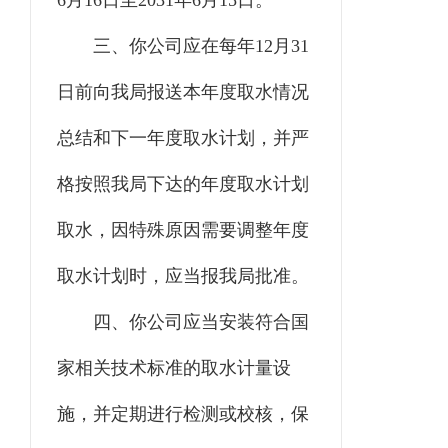
6
月
16
日至
20
31
年
6
月
15
日。
三
、你
公司
应在每年
12
月
31
日前向我局报送本年度取水情
况
总结和下一年度取水计划，并严
格按照我局下达的年度取水计划
取水，因特殊原因需要调整年度
取水计划时，应当报我局批准。
四
、你
公司
应当安装符合国
家相关技术标准的取水计量设
施，并定期进行检测或校核，保