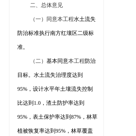
二、总体意见
（一）
同意
本工程
水土流失
防治标准执行南方红壤区
二
级标
准。
（二）
基本同意
本工程
防治
目标。水土流失治理度达到
95
%
，设计水平年土壤流失控制
比达到
1.0
，渣土防护率达到
9
5
%
，表土保护率达到
87
%
，林草
植被恢复率达到
9
5
%
，林草覆盖