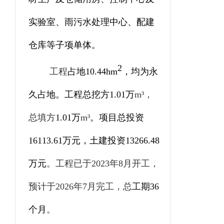
实验室、雨污水处理中心、配建
仓库等子项单体。
2
工程
占地
10.44
hm
，
均为
永
久占地
。
工程总挖方
1.01
万
m³
，
总填方
1.01
万
m³
。
项目总投资
16113.61
万元，土建投资
13266.48
万元
。工程
已
于
202
3
年
8
月开工，
预计于
202
6
年
7
月完工，
总
工期
36
个月
。