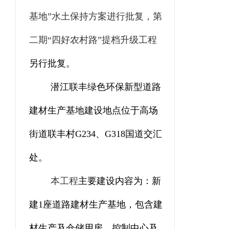
基地”水土保持方案进行批复，第
二期“四好农村路”提档升级工程
另行批复。
潜江联丰绿色环保新型道路
建材生产基地
建设
地点位于高场
街道联丰村
G234
、
G318
国道交汇
处
。
本工程
主要建设内容为：
新
建
1
座道路建材生产基地，包含建
材生产及仓储用房、控制中心及