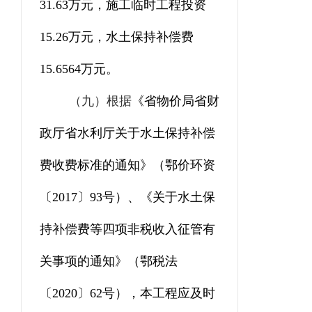
31.63
万元，施工
临时
工程
投资
15.26
万元，水土保持补偿费
15.6564
万
元。
（九）
根据
《省物价局
省财
政厅
省水利厅关于水土保持补偿
费收费标准的通知》（鄂价环资
〔
2017
〕
93
号）、《关于水土保
持补偿费等四项非税收入征管有
关事项的通知》（鄂税法
〔
2020
〕
62
号），本工程应及时