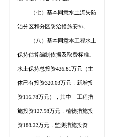
（七）
基本同意水土流失防
治分区和分区防治措施安排。
（八）
基本同意
本工程
水土
保持估算编制依据及取费标准。
水土保持总投资
436.81
万元
（
主
体已有投资
320.03
万元，
新增投
资
116.78
万元
）
，其中：工程措
施
投资
127.98
万元，植物措施
投
资
188.22
万元，
监测措施投资