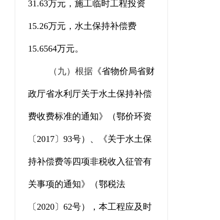
31.63
万元，施工
临时
工程
投资
15.26
万元，水土保持补偿费
15.6564
万
元。
（九）
根据
《省物价局
省财
政厅
省水利厅关于水土保持补偿
费收费标准的通知》（鄂价环资
〔
2017
〕
93
号）、《关于水土保
持补偿费等四项非税收入征管有
关事项的通知》（鄂税法
〔
2020
〕
62
号），本工程应及时