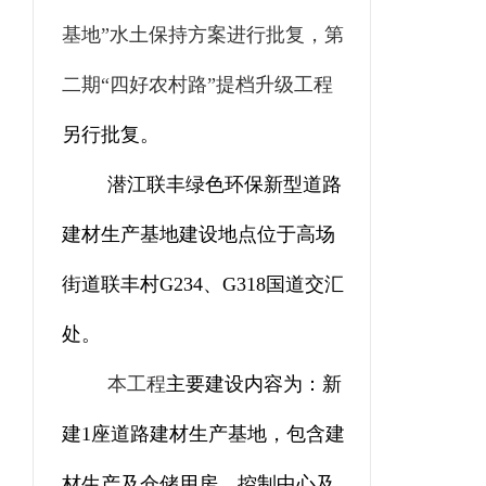
基地”水土保持方案进行批复，第
二期“四好农村路”提档升级工程
另行批复。
潜江联丰绿色环保新型道路
建材生产基地
建设
地点位于高场
街道联丰村
G234
、
G318
国道交汇
处
。
本工程
主要建设内容为：
新
建
1
座道路建材生产基地，包含建
材生产及仓储用房、控制中心及