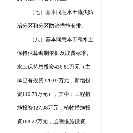
（七）
基本同意水土流失防
治分区和分区防治措施安排。
（八）
基本同意
本工程
水土
保持估算编制依据及取费标准。
水土保持总投资
436.81
万元
（
主
体已有投资
320.03
万元，
新增投
资
116.78
万元
）
，其中：工程措
施
投资
127.98
万元，植物措施
投
资
188.22
万元，
监测措施投资