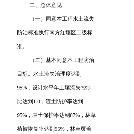
二、总体意见
（一）
同意
本工程
水土流失
防治标准执行南方红壤区
二
级标
准。
（二）
基本同意
本工程
防治
目标。水土流失治理度达到
95
%
，设计水平年土壤流失控制
比达到
1.0
，渣土防护率达到
9
5
%
，表土保护率达到
87
%
，林草
植被恢复率达到
9
5
%
，林草覆盖