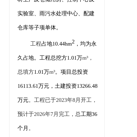
实验室、雨污水处理中心、配建
仓库等子项单体。
2
工程
占地
10.44
hm
，
均为
永
久占地
。
工程总挖方
1.01
万
m³
，
总填方
1.01
万
m³
。
项目总投资
16113.61
万元，土建投资
13266.48
万元
。工程
已
于
202
3
年
8
月开工，
预计于
202
6
年
7
月完工，
总
工期
36
个月
。