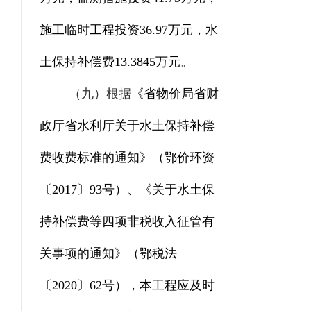
施工
临时
工程
投资
36.97
万元，水
土保持补偿费
13.3845
万
元。
（九）
根据
《省物价局
省财
政厅
省水利厅关于水土保持补偿
费收费标准的通知》（鄂价环资
〔
2017
〕
93
号）、《关于水土保
持补偿费等四项非税收入征管有
关事项的通知》（鄂税法
〔
2020
〕
62
号），本工程应及时