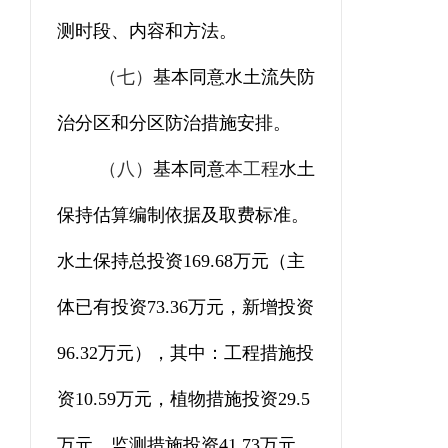
测时段、内容和方法。
（七）
基本同意水土流失防
治分区和分区防治措施安排。
（八）
基本同意
本工程
水土
保持估算编制依据及取费标准。
水土保持总投资
169.68
万元
（
主
体已有投资
73.36
万元，
新增投资
96.32
万元
）
，其中：工程措施
投
资
10.59
万元，植物措施
投资
29.5
万元，
监测措施投资
41.73
万元，