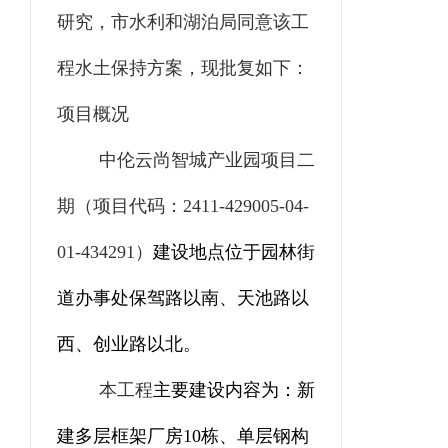
研究，
市水利和湖泊局同意该工
程水土保持方案，
现批复如下：
项目概况
中伦云尚智城产业园项目二
期
（项目代码：
2411-429005-04-
01-434291
）
建设
地点位于园林街
道办事处保驾路以南、天池路以
西、创业路以北
。
本工程
主要建设内容为：
新
建多层框架厂房
10
栋、单层钢构