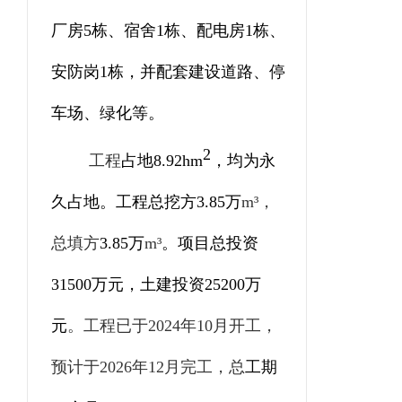
厂房
5
栋、宿舍
1
栋、配电房
1
栋、
安防岗
1
栋，并配套建设道路、停
车场、绿化等。
2
工程
占地
8.92
hm
，
均为
永
久占地
。
工程总挖方
3.85
万
m³
，
总填方
3.85
万
m³
。
项目总投资
31500
万元，土建投资
25200
万
元
。工程
已
于
202
4
年
10
月开工，
预计于
202
6
年
12
月完工，
总
工期