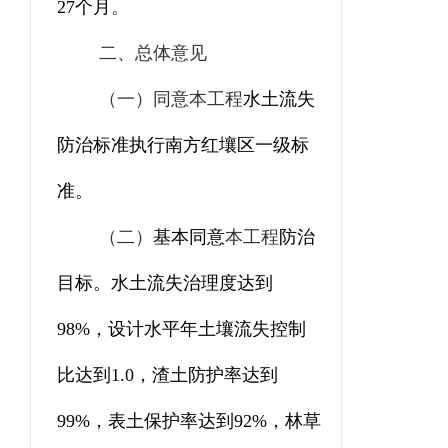
27
个月
。
二、总体意见
（一）
同意
本工程
水土流失
防治标准执行南方红壤区
一
级标
准。
（二）
基本同意
本工程
防治
目标。水土流失治理度达到
98
%
，设计水平年土壤流失控制
比达到
1.0
，渣土防护率达到
9
9
%
，表土保护率达到
92
%
，林草