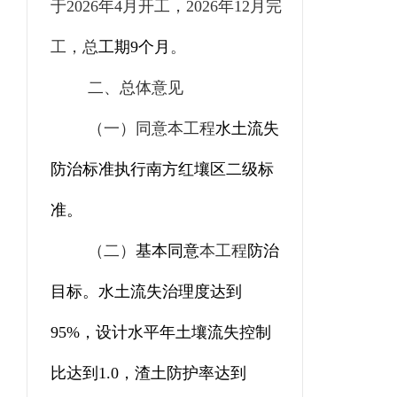
于
202
6
年
4
月开工，
202
6
年
12
月完
工，
总
工期
9
个月
。
二、总体意见
（一）
同意
本工程
水土流失
防治标准执行南方红壤区
二
级标
准。
（二）
基本同意
本工程
防治
目标。水土流失治理度达到
95
%
，设计水平年土壤流失控制
比达到
1.0
，渣土防护率达到