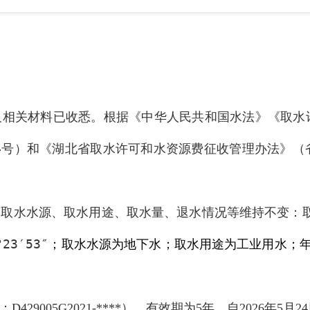
及相关材料已收悉。根据《中华人民共和国水法》《取水
4
号）和《湖北省取水许可和水资源费征收管理办法》（
、
取水水源、取水用途、取水量、退水
情况
等维持不变
：
°23′53″
；
取水水源
为地下水
；取水用途为工业用水；
：
），有效期为
年，自
年
月
D429005G2021-****
5
202
6
5
24