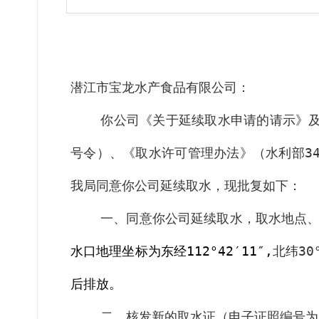
潜江市宝龙水产食品有限公司
：
你
公司《关于延续取水申请的请示》
号令）、《取水许可管理办法》（水利部
3
我局同意你
公司
延续取水，现批复如下：
一、同意你
公司
延续取水，取水地点
水口地理坐标为东经
112°42′11″,
北纬
30
后排放。
二
、核发新的取水证（电子证照编号为