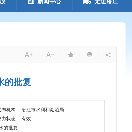
放
新闻中心
走进潜江
|
|
|
|
水的批复
发布机构： 潜江市水利和湖泊局
效力状态： 有效
水的批复