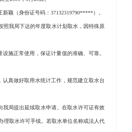
王新颖（身份证号码：
）。
37132319790*****
按照我局下达的年度取水计划取水，因特殊原
量设施正常使用，保证计量值的准确、可靠。
，认真做好取用水统计工作，
规范
建立取水台
向我局提出延续取水申请。在取水许可证有效
办理取水许可手续。若
取水单位
名称或法人代