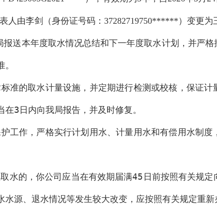
表人由李剑（身份证号码：
）变更为
37282719750******
局报送本年度取水情
况总结和下一年度取水计划，并严格
准。
术标准的取水计量设施，并定期进行检测或校核，保证计
当在
3
日内向我局报告，并及时修复。
保护工作，严格实行计划用水、计量用水和有偿用水制度
续取水的，你
公司
应当在有效期届满
45
日前按照有关规定
水水源、退水情况等发生较大改变，应按照有关规定重新