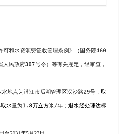
许可和水资源费征收管理条例》（国务院
460
省人民政府
387
号令）等有关规定，经审查，
取水地点为潜江市后湖管理区汉沙路
29
号
，
取
年取水量为
1.8
万立方米
/
年
；
退水经处理达标
日至
年
月
日。
20
31
5
23