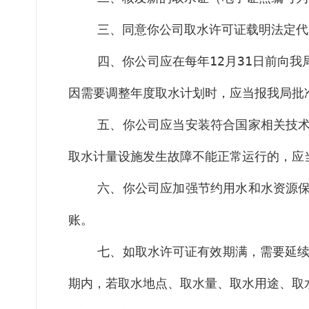
三、同意你公司取水许可证载明法定代
四
、你
公司
应在每年
12
月
31
日前向我
因需要调整年度取水计划时，应当报我局批
五
、你
公司
应当安装符合国家相关技
取水计量设施发生故障不能正常运行的，应
六
、你
公司
应加强节约用水和水资源
账。
七
、
如取水许可证有效期满，需要延
期内，若取水地点、取水量、取水用途、取