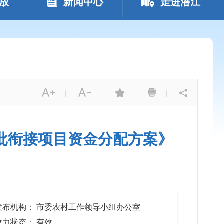
放
新闻中心
走进潜江
|
|
|
|
二批衔接项目资金分配方案》
发布机构： 市委农村工作领导小组办公室
效力状态： 有效