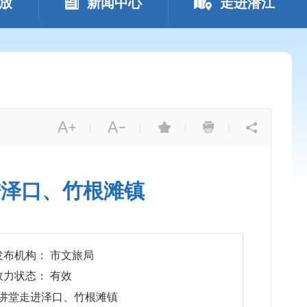
放
新闻中心
走进潜江
|
|
|
|
进泽口、竹根滩镇
发布机构： 市文旅局
效力状态： 有效
讲堂走进泽口、竹根滩镇