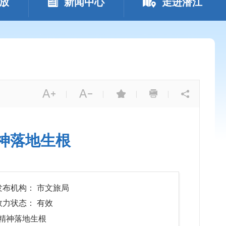
放
新闻中心
走进潜江
|
|
|
|
精神落地生根
发布机构： 市文旅局
效力状态： 有效
会精神落地生根