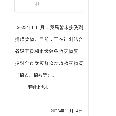
明
202
3
年
1-11月
，我局
暂
未接受
到
捐赠款物。目前，正在计划结合
省级下拨和市级储备救灾物资，
拟对
全市
受灾群众发放救灾物资
（棉衣、棉被等）。
特此说明。
2023年11月14日