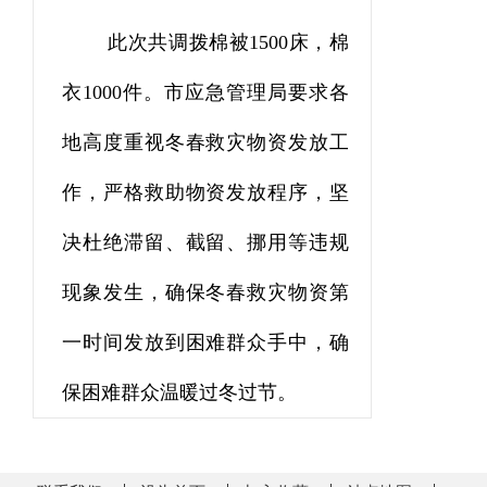
此次
共调拨
棉被
1500
床，
棉
衣
1000
件。
市
应急管理局要求各
地
高度重视
冬春救灾
物资发放工
作，严格救助物资发放程序，坚
决杜绝滞留、截留、挪用等违规
现象发生，确保
冬春救灾
物资第
一时间发放到困难群众手中，确
保困难群众温暖
过冬过节
。