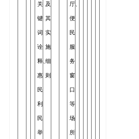
关
及
厅、
键
其
便
词
实
民
诠
施
服
释、
细
务
惠
则
窗
民
口
利
等
民
场
举
所