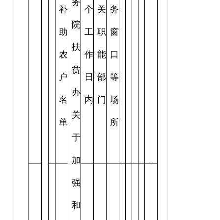
务
补
个
关
务
院
助
工
职
窗
扶
农
作
能
口
贫
户
日
部
等
办
名
内
门
场
关
单
所
于
加
强
和