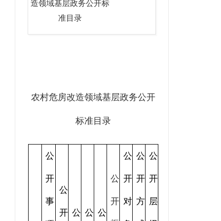
造领域基层政务公开标
准目录
农村危房改造领域基层政务公开
标准目录
公
公
公
公
开
公
开
开
开
公
事
开
对
方
层
开
公
公
公