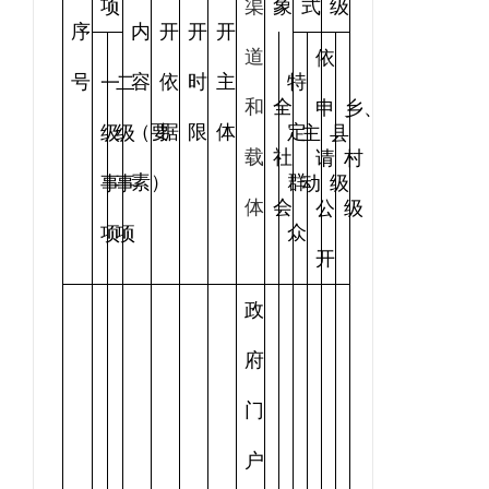
项
渠
象
式
级
序
内
开
开
开
道
依
号
容
依
时
主
特
一
二
和
全
申
乡、
（要
据
限
体
定
级
级
主
县
载
社
请
村
素）
群
事
事
动
级
体
会
公
级
众
项
项
开
政
府
门
户