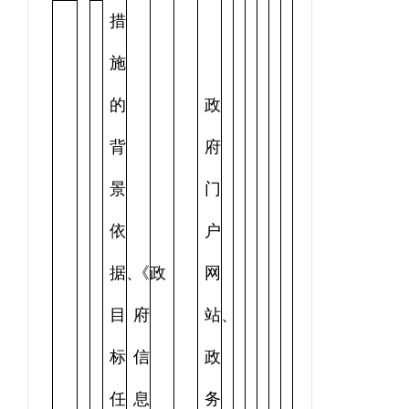
措
施
的
政
背
府
景
门
依
户
据、
《政
网
目
府
站、
标
信
政
任
息
务