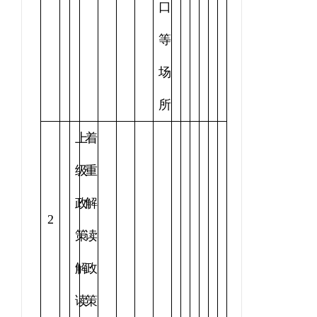
口
等
场
所
上
着
级
重
政
解
2
策
读
解
政
读
策