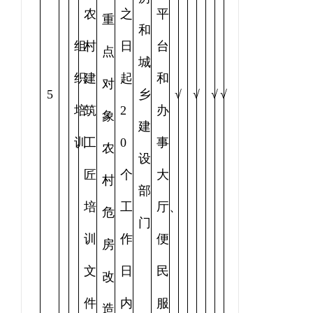
农
之
平
重
和
组
村
日
台
点
城
织
建
起
和
对
5
乡
√
√
√
√
培
筑
2
办
象
建
训
工
0
事
农
设
匠
个
大
村
部
培
工
厅、
危
门
训
作
便
房
文
日
民
改
件
内
服
造