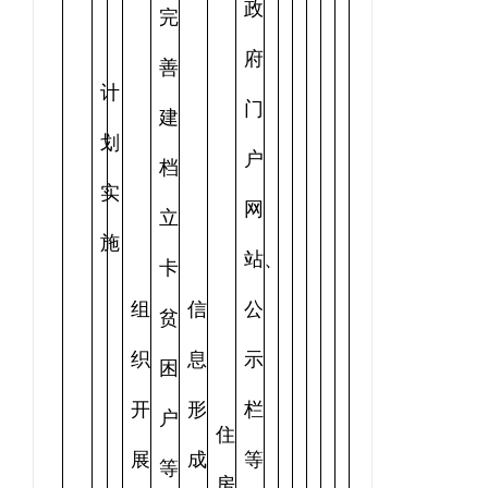
政
完
府
善
计
门
建
划
户
档
实
网
立
施
站、
卡
组
信
公
贫
织
息
示
困
开
形
栏
户
住
展
成
等
等
房