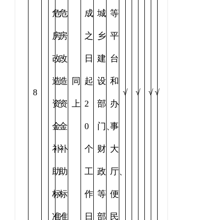
危
危
成
城
等
房
房
之
乡
平
改
改
日
建
台
造
造
同
起
设
和
8
√
√
√
√
资
资
上
2
部
办
金
金
0
门、
事
补
补
个
财
大
助
助
工
政
厅、
标
标
作
等
便
准
准
日
部
民