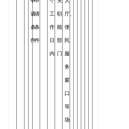
申
申
个
关
大
请
请
工
职
厅、
条
条
作
能
便
件
件
日
部
民
内
门
服
务
窗
口
等
场