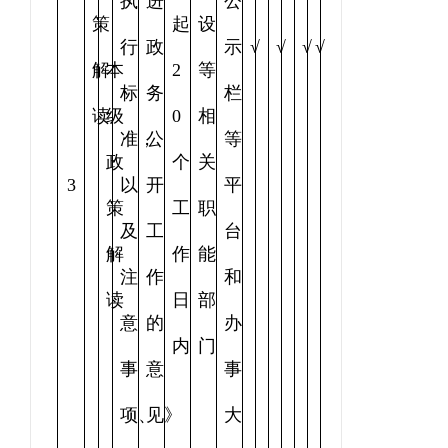
执
进
公
策
起
设
行
政
示
√
√
√
√
解
本
2
等
标
务
栏
读
级
0
相
准，
公
等
政
个
关
3
以
开
平
策
工
职
及
工
台
解
作
能
注
作
和
读
日
部
意
的
办
内
门
事
意
事
项、
见》
大