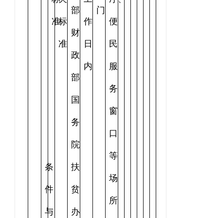
部
门
准
标
作
便
财
准
日
民
政
内
服
部
务
国
窗
务
口
院
等
条
扶
场
件
贫
所
与
办