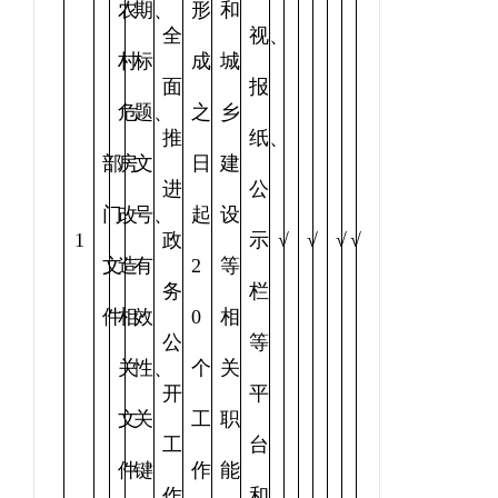
农
期、
形
和
全
视、
村
标
成
城
面
报
危
题、
之
乡
推
纸、
部
房
文
日
建
进
公
门
改
号、
起
设
1
政
示
√
√
√
√
文
造
有
2
等
务
栏
件
相
效
0
相
公
等
关
性、
个
关
开
平
文
关
工
职
工
台
件
键
作
能
作
和