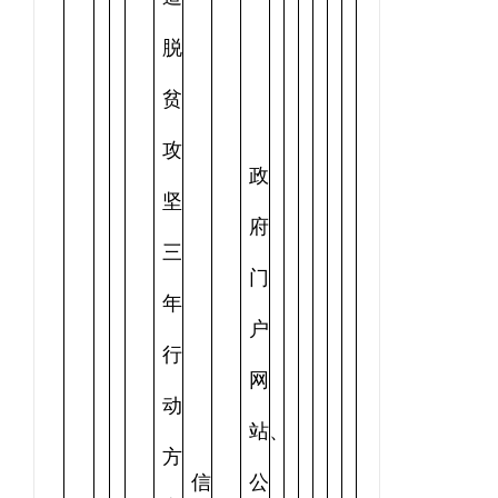
脱
贫
攻
政
坚
府
三
门
年
户
行
网
动
站、
方
信
公