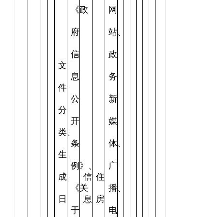
《政
网
府
站、
信
政
文
息
务
件
公
新
分
开
媒
类、
条
体、
生
例》、
广
成
信
住
《关
播、
日
息
房
于
电