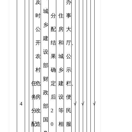
及
办
城
时
分
住
事
乡
公
配
房
大
建
开
结
和
厅、
设
农
果
城
公
部
村
确
乡
示
财
任
危
定
建
栏、
政
务
房
后
设
便
4
√
√
√
部
分
改
2
等
民
国
配
造
0
相
服