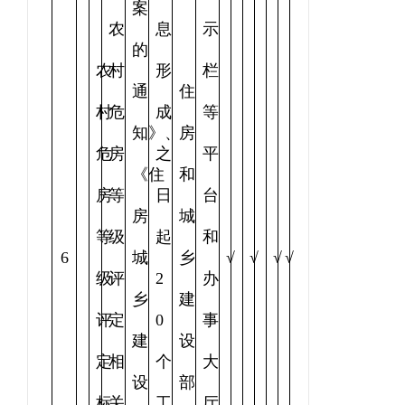
案
农
息
示
的
农
村
形
栏
通
住
村
危
成
等
知》、
房
危
房
之
平
《住
和
房
等
日
台
房
城
等
级
起
和
6
城
乡
√
√
√
√
级
评
2
办
乡
建
评
定
0
事
建
设
定
相
个
大
设
部
标
关
工
厅、