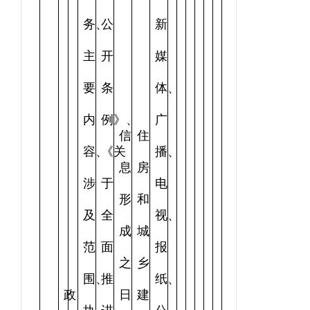
务、
公
新
主
开
媒
要
条
体、
内
例》、
广
信
住
容、
《关
播、
息
房
涉
于
电
形
和
及
全
视、
成
城
范
面
报
之
乡
围、
推
纸、
政
日
建