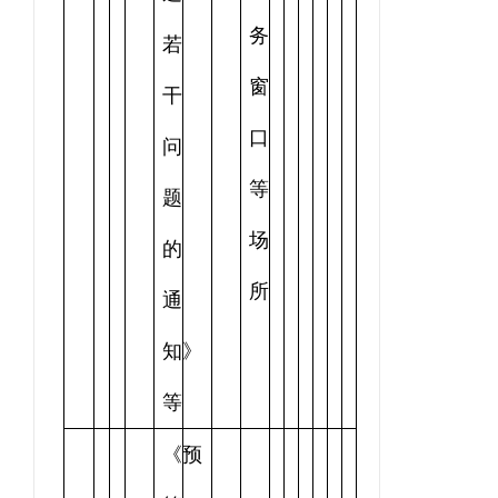
务
若
窗
干
口
问
等
题
场
的
所
通
知》
等
《预