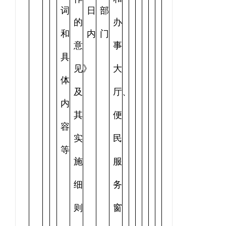
词
日
部
的
办
和
内
门
意
事
具
见》
大
体
及
厅、
内
其
便
容
实
民
等
施
服
细
务
则
窗