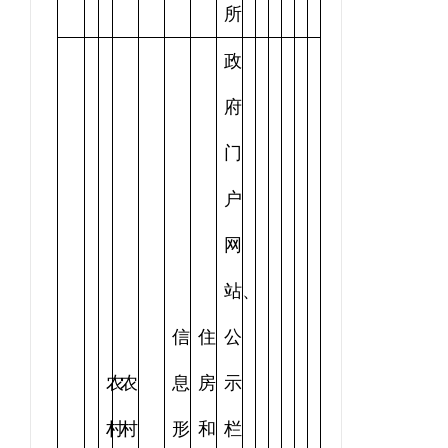
所
政
府
门
户
网
站、
信
住
公
农
农
息
房
示
村
村
形
和
栏