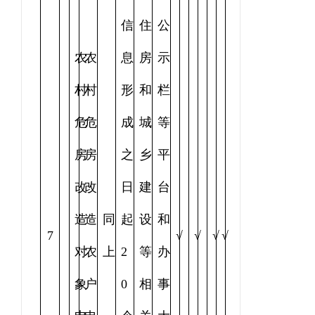
信
住
公
农
农
息
房
示
村
村
形
和
栏
危
危
成
城
等
房
房
之
乡
平
改
改
日
建
台
造
造
同
起
设
和
7
√
√
√
√
对
农
上
2
等
办
象
户
0
相
事