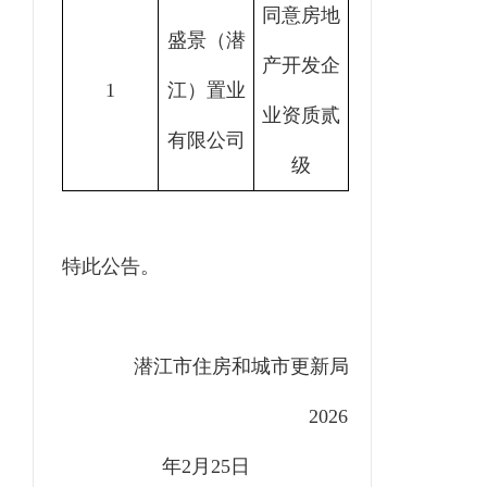
同意房地
盛景（潜
产开发企
1
江）置业
业资质贰
有限公司
级
特此公告。
潜江市住房和城
市更新
局
202
6
年
2
月
25
日