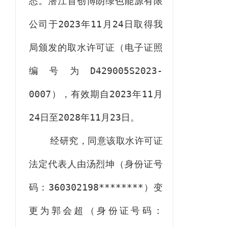
悉。潜江首创博朗绿色能源有限
公司于
2023
年
11
月
24
日取得我
局颁发的取水许可证（电子证照
编号为
D429005S2023-
0007
），有效期自
2023
年
11
月
24
日至
2028
年
11
月
23
日
。
经研究，同意该取水许可证
法定代表人由汤烈坤（身份证号
码：
360302198********
）变
更为郭会超（身份证号码：