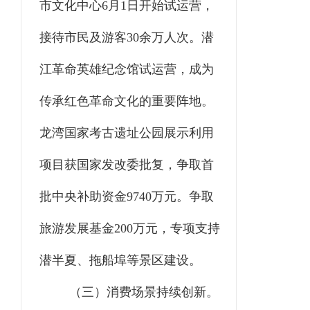
市文化中心
6月1日开始试运营，
接待市民
及游客
30余
万人次。潜
江革命英雄纪念馆试运营
，
成为
传承红色革命文化的重要阵地
。
龙湾国家考古遗址公园展示利用
项目获国家发改委批复，争取首
批中央补助资金
9740
万元。争取
旅游发展基金
200万元，
专项
支持
潜半夏、拖船埠等
景区
建设。
（三）消费场景持续创新。