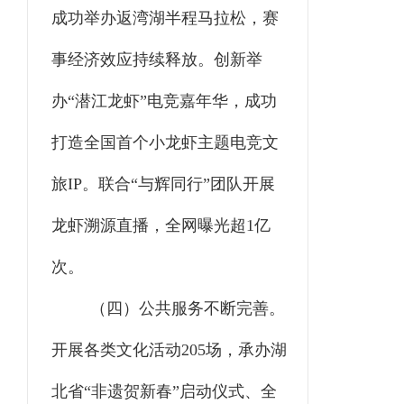
成功
举办返湾湖半程马拉松
，
赛
事经济效应持续释放。创新举
办
“潜江龙虾”电竞嘉年华，
成功
打造全国首个小龙虾主题电竞文
旅
IP。
联合
“与辉同行”团队
开展
龙虾溯源直播，全网曝光超
1亿
次。
（四）公共服务不断完善。
开展
各类文化活动
205场，
承办
湖
北省
“非遗贺新春”启动仪式、全