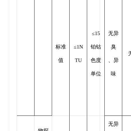
≤15
无异
标准
≤1N
铂钴
臭
值
TU
色度
、异
单位
味
无异
物探