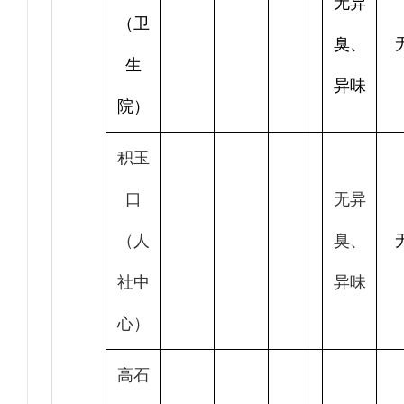
无异
（卫
臭、
生
异味
院）
积玉
口
无异
（人
臭、
社中
异味
心）
高石