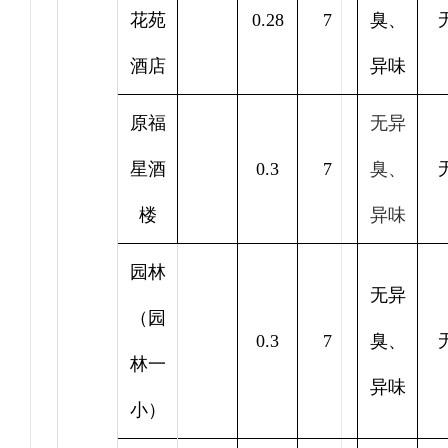
花苑
0.28
7
臭、
酒店
异味
原福
无异
星酒
0.3
7
臭、
楼
异味
园林
无异
（园
0.3
7
臭、
林一
异味
小）