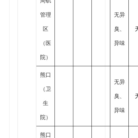
周矶
管理
无异
区
臭、
（医
异味
院）
熊口
无异
（卫
臭、
生
异味
院）
熊口