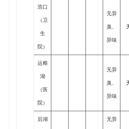
浩口
无异
（卫
臭、
生
异味
院）
运粮
无异
湖
臭、
（医
异味
院）
后湖
无异