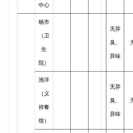
中心
杨市
无异
（卫
臭、
生
异味
院）
渔洋
无异
（义
臭、
祥餐
异味
馆）