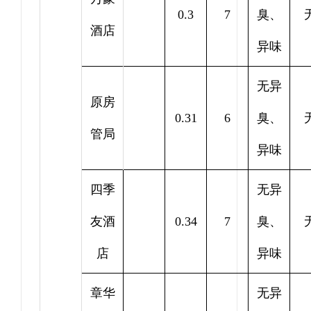
0.3
7
臭、
酒店
异味
无异
原房
0.31
6
臭、
管局
异味
四季
无异
友酒
0.34
7
臭、
店
异味
章华
无异