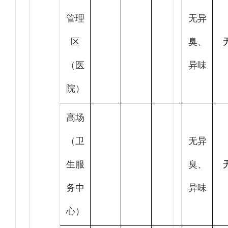
管理
无异
区
臭、
（医
异味
院）
高场
（卫
无异
生服
臭、
务中
异味
心）