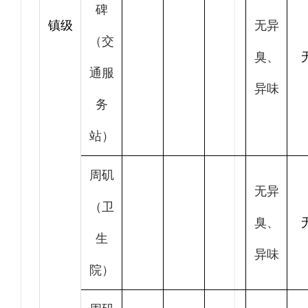
碑
镇级
无异
（交
臭、
通服
异味
务
站）
周矶
无异
（卫
臭、
生
异味
院）