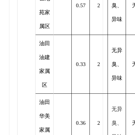
0.57
2
臭、
苑家
异味
属区
油田
无异
油建
0.33
2
臭、
家属
异味
区
油田
无异
华美
0.36
2
臭、
家属