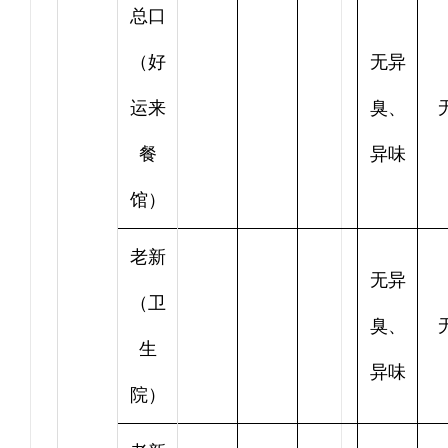
总口
（好
无异
运来
臭、
餐
异味
馆）
老新
无异
（卫
臭、
生
异味
院）