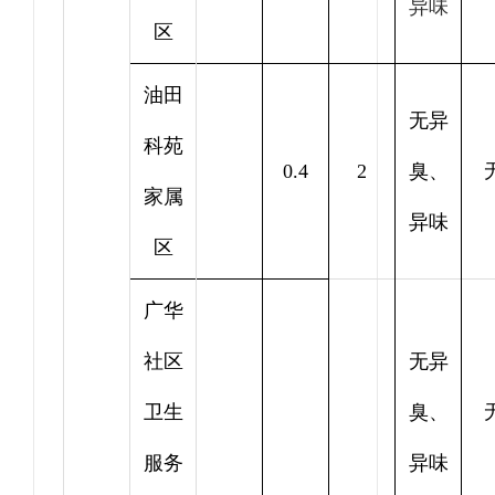
异味
区
油田
无异
科苑
0.4
2
臭、
家属
异味
区
广华
社区
无异
卫生
臭、
服务
异味