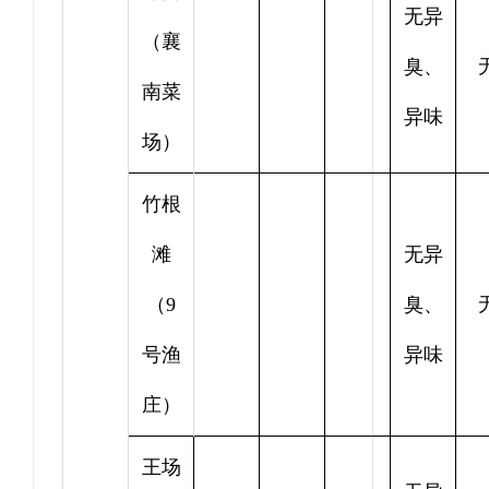
无异
（襄
臭、
南菜
异味
场）
竹根
滩
无异
（9
臭、
号渔
异味
庄）
王场