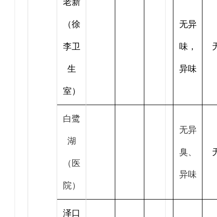
老新
（徐
无异
李卫
味，
生
异味
室）
白鹭
无异
湖
臭、
（医
异味
院）
泽口