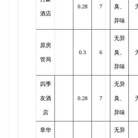
0.28
7
臭、
酒店
异味
无异
原房
0.3
6
臭、
管局
异味
四季
无异
友酒
0.28
7
臭、
店
异味
章华
无异