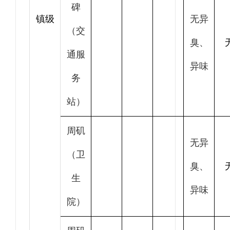
碑
镇级
无异
（交
臭、
通服
异味
务
站）
周矶
无异
（卫
臭、
生
异味
院）