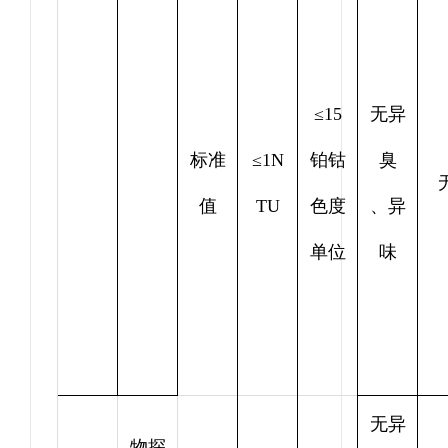
≤15
无异
标准
≤1N
铂钴
臭
值
TU
色度
、异
单位
味
无异
物探