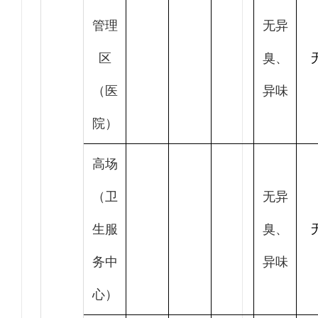
管理
无异
区
臭、
（医
异味
院）
高场
（卫
无异
生服
臭、
务中
异味
心）