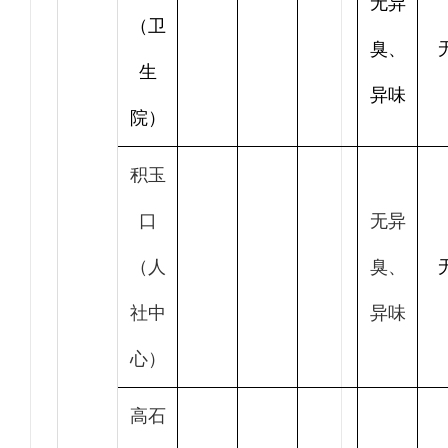
无异
（卫
臭、
生
异味
院）
积玉
口
无异
（人
臭、
社中
异味
心）
高石