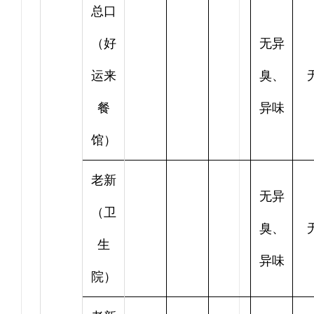
总口
（好
无异
运来
臭、
餐
异味
馆）
老新
无异
（卫
臭、
生
异味
院）