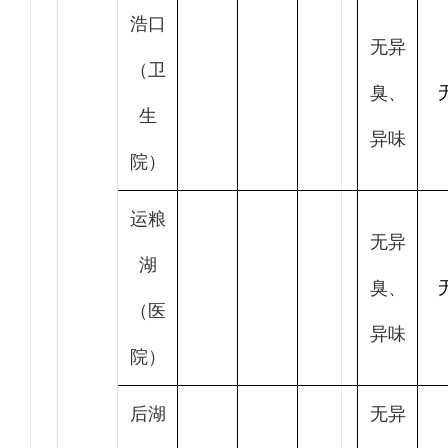
浩口
无异
（卫
臭、
生
异味
院）
运粮
无异
湖
臭、
（医
异味
院）
后湖
无异