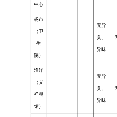
中心
杨市
无异
（卫
臭、
生
异味
院）
渔洋
无异
（义
臭、
祥餐
异味
馆）