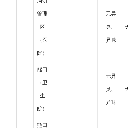
周矶
管理
无异
区
臭、
（医
异味
院）
熊口
无异
（卫
臭、
生
异味
院）
熊口