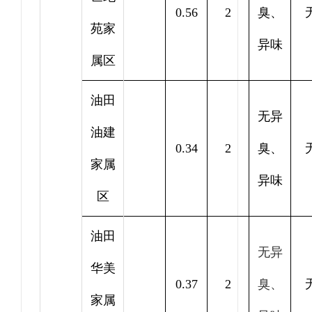
0.56
2
臭、
苑家
异味
属区
油田
无异
油建
0.34
2
臭、
家属
异味
区
油田
无异
华美
0.37
2
臭、
家属