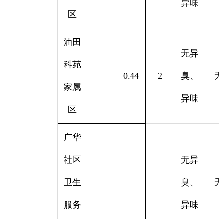
异味
区
油田
无异
科苑
0.44
2
臭、
家属
异味
区
广华
社区
无异
卫生
臭、
服务
异味