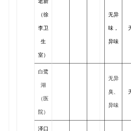
老新
（徐
无异
李卫
味，
生
异味
室）
白鹭
无异
湖
臭、
（医
异味
院）
泽口