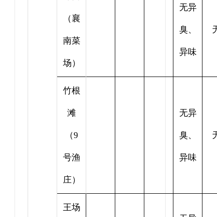
无异
（襄
臭、
南菜
异味
场）
竹根
滩
无异
（9
臭、
号渔
异味
庄）
王场