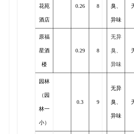
花苑
0.26
8
臭、
酒店
异味
原福
无异
星酒
0.29
8
臭、
楼
异味
园林
无异
（园
0.3
9
臭、
林一
异味
小）