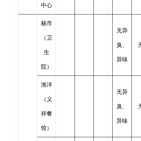
中心
杨市
无异
（卫
臭、
生
异味
院）
渔洋
无异
（义
臭、
祥餐
异味
馆）