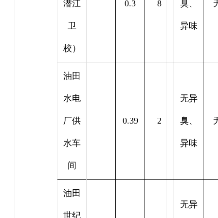
潜江
0.3
8
臭、
卫
异味
校）
油田
水电
无异
厂供
0.39
2
臭、
水车
异味
间
油田
无异
世纪