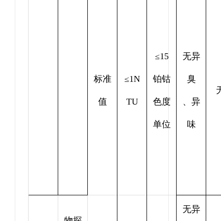
≤15
无异
标准
≤1N
铂钴
臭
值
TU
色度
、异
单位
味
无异
物探