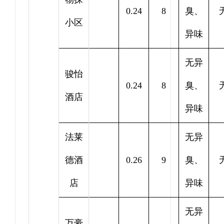
0.24
8
臭、
小区
异味
无异
骏怡
0.24
8
臭、
酒店
异味
法莱
无异
德酒
0.26
9
臭、
店
异味
无异
万豪