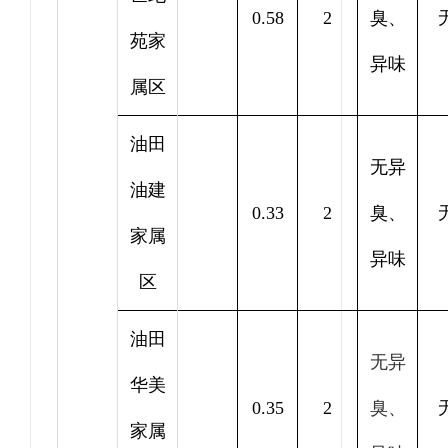
0.58
2
臭、
苑家
异味
属区
油田
无异
油建
0.33
2
臭、
家属
异味
区
油田
无异
华美
0.35
2
臭、
家属