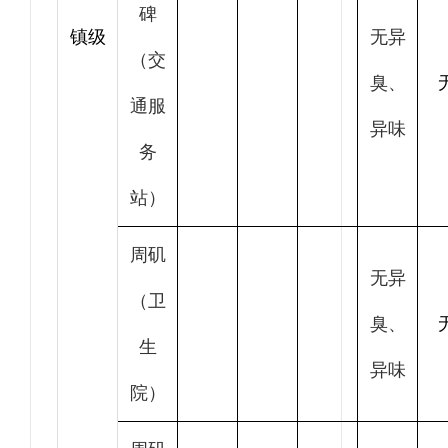
碑
镇级
无异
（交
臭、
通服
异味
务
站）
周矶
无异
（卫
臭、
生
异味
院）