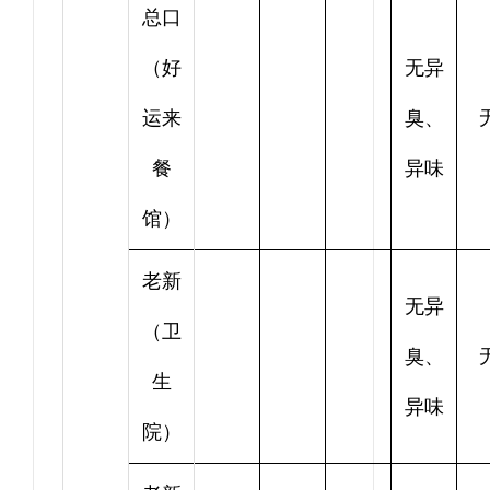
总口
（好
无异
运来
臭、
餐
异味
馆）
老新
无异
（卫
臭、
生
异味
院）