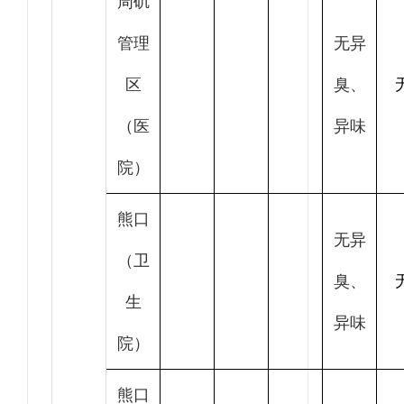
周矶
管理
无异
区
臭、
（医
异味
院）
熊口
无异
（卫
臭、
生
异味
院）
熊口