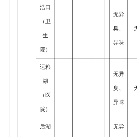
浩口
无异
（卫
臭、
生
异味
院）
运粮
无异
湖
臭、
（医
异味
院）
后湖
无异