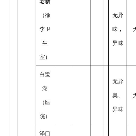
老新
（徐
无异
李卫
味，
生
异味
室）
白鹭
无异
湖
臭、
（医
异味
院）
泽口