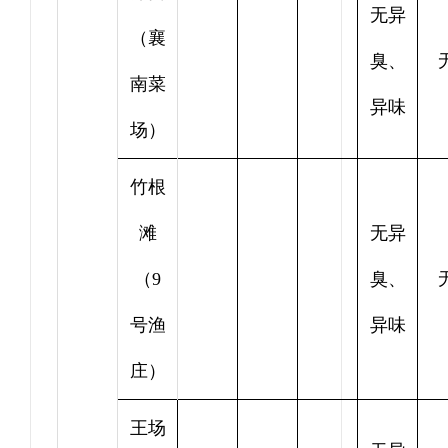
无异
（襄
臭、
南菜
异味
场）
竹根
滩
无异
（9
臭、
号渔
异味
庄）
王场