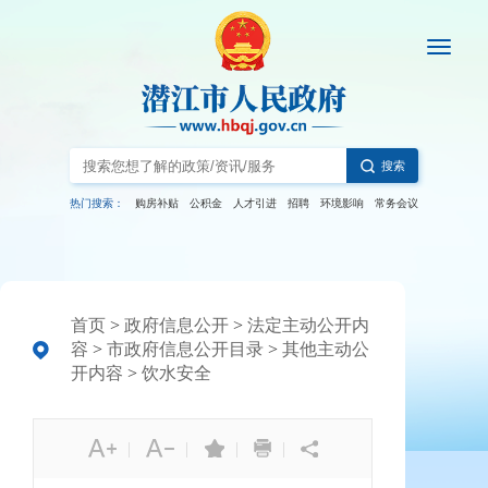
搜索
热门搜索：
购房补贴
公积金
人才引进
招聘
环境影响
常务会议
首页
>
政府信息公开
>
法定主动公开内
容
>
市政府信息公开目录
>
其他主动公
开内容
>
饮水安全
|
|
|
|