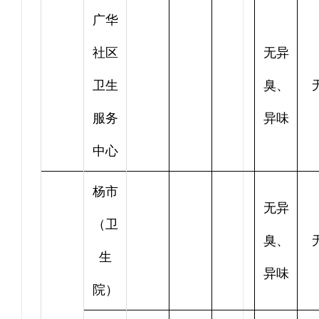
广华
社区
无异
卫生
臭、
服务
异味
中心
杨市
无异
（卫
臭、
生
异味
院）