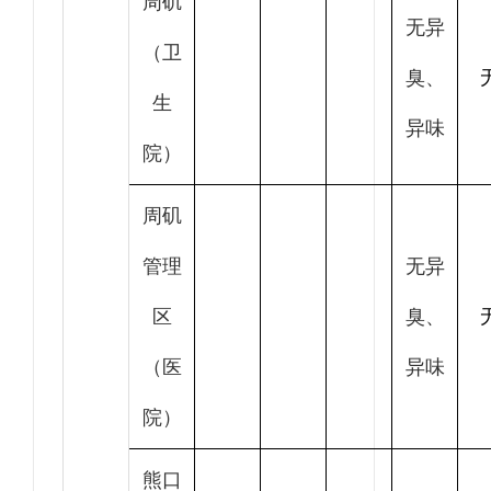
周矶
无异
（卫
臭、
生
异味
院）
周矶
管理
无异
区
臭、
（医
异味
院）
熊口