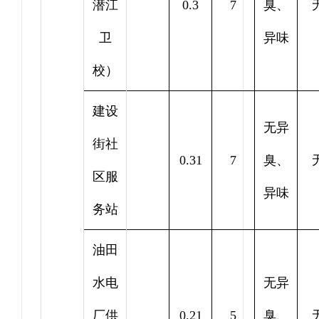
潜江
0.3
7
臭、
卫
异味
校）
建设
无异
街社
0.31
7
臭、
区服
异味
务站
油田
水电
无异
厂供
0.21
5
臭、