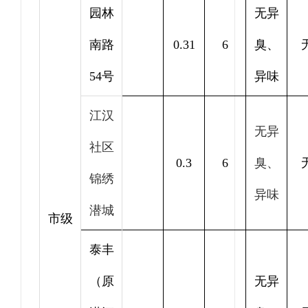
园林
无异
南路
0.31
6
臭、
54号
异味
江汉
无异
社区
0.3
6
臭、
锦绣
异味
潜城
市级
泰丰
（原
无异