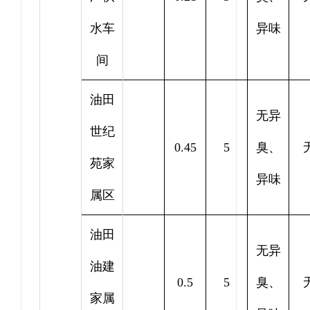
水车
异味
间
油田
无异
世纪
0.45
5
臭、
苑家
异味
属区
油田
无异
油建
0.5
5
臭、
家属