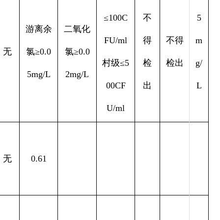
≤100C
不
5
游离余
二氧化
FU/ml
得
不得
m
无
氯≥0.0
氯≥0.0
村级≤5
检
检出
g/
5mg/L
2mg/L
00CF
出
L
U/ml
无
0.61