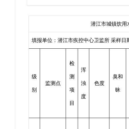
潜江市城镇饮用
填报单位：潜江市疾控中心卫监所 采样日期：
检
浑
级
测
臭和
监测点
浊
色度
别
项
昧
度
目