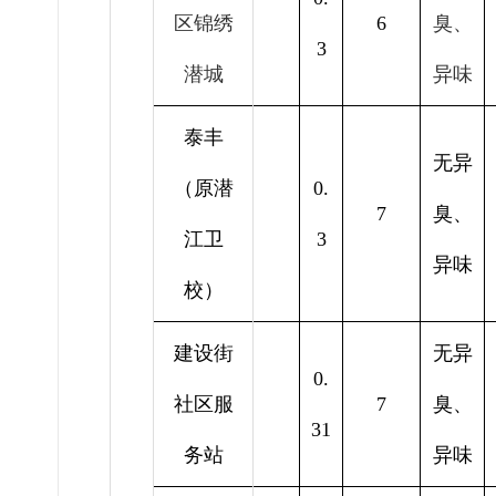
区锦绣
6
臭、
3
潜城
异味
泰丰
无异
（原潜
0.
7
臭、
江卫
3
异味
校）
建设街
无异
0.
社区服
7
臭、
31
务站
异味