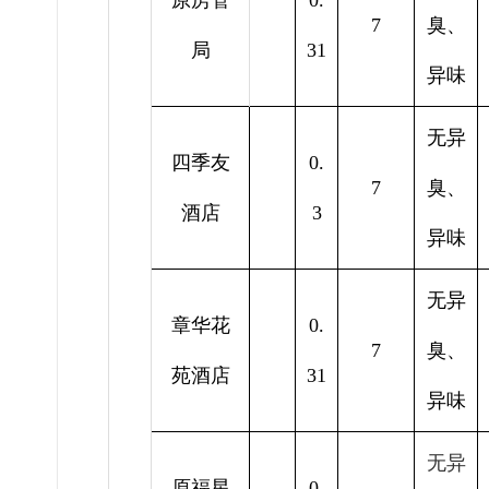
原房管
0.
7
臭、
局
31
异味
无异
四季友
0.
7
臭、
酒店
3
异味
无异
章华花
0.
7
臭、
苑酒店
31
异味
无异
原福星
0.