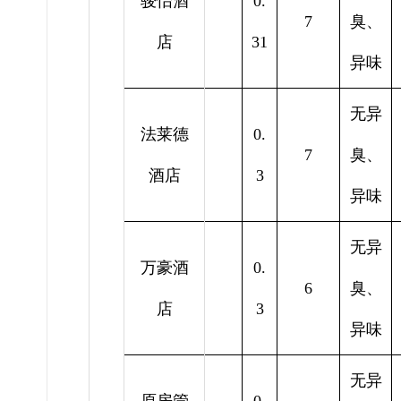
骏怡酒
0.
7
臭、
店
31
异味
无异
法莱德
0.
7
臭、
酒店
3
异味
无异
万豪酒
0.
6
臭、
店
3
异味
无异