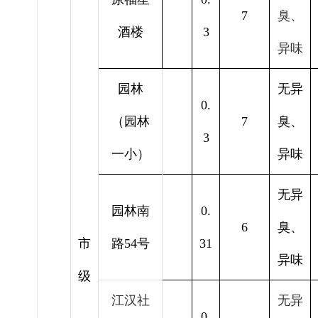
7
臭、
酒楼
3
异味
园林
无异
0.
（园林
7
臭、
3
一小）
异味
无异
园林南
0.
6
臭、
市
路54号
31
异味
级
江汉社
无异
0.