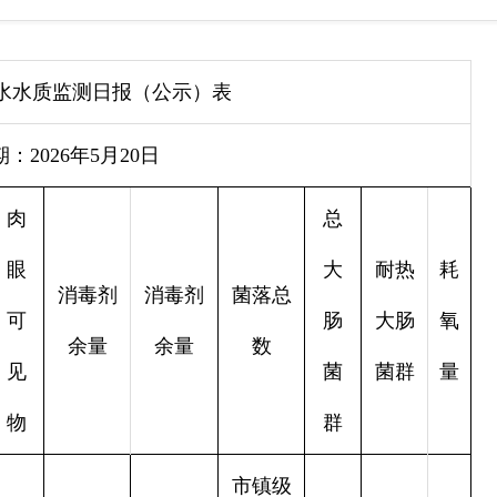
水水质监测日报（公示）表
2026年5月20日
肉
总
眼
大
耐热
耗
消毒剂
消毒剂
菌落总
可
肠
大肠
氧
余量
余量
数
见
菌
菌群
量
物
群
市镇级