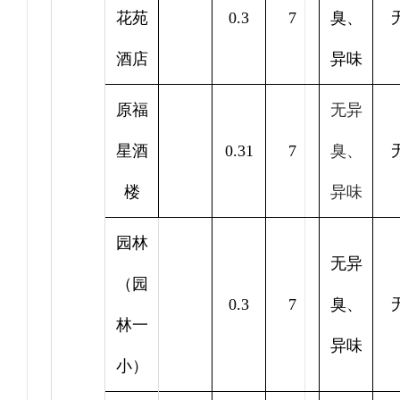
花苑
0.3
7
臭、
酒店
异味
原福
无异
星酒
0.31
7
臭、
楼
异味
园林
无异
（园
0.3
7
臭、
林一
异味
小）