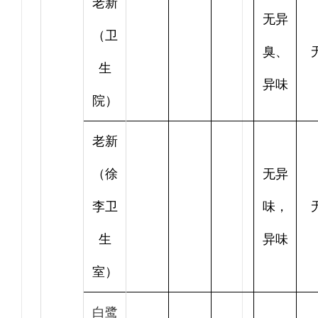
老新
无异
（卫
臭、
生
异味
院）
老新
（徐
无异
李卫
味，
生
异味
室）
白鹭