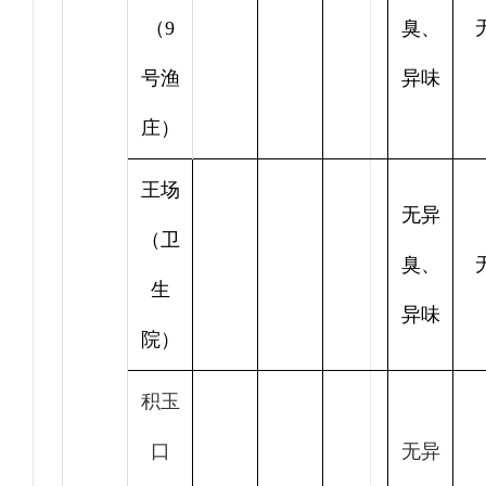
（9
臭、
号渔
异味
庄）
王场
无异
（卫
臭、
生
异味
院）
积玉
口
无异