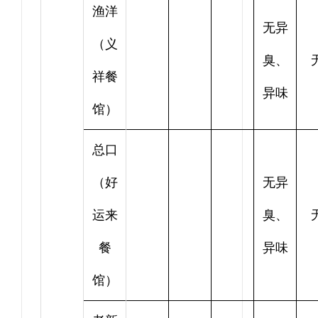
渔洋
无异
（义
臭、
祥餐
异味
馆）
总口
（好
无异
运来
臭、
餐
异味
馆）