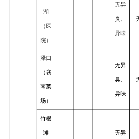
无异
湖
臭、
（医
异味
院）
泽口
无异
（襄
臭、
南菜
异味
场）
竹根
滩
无异