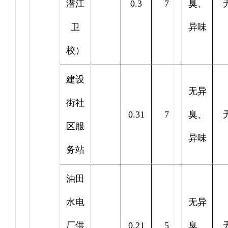
潜江
0.3
7
臭、
卫
异味
校）
建设
无异
街社
0.31
7
臭、
区服
异味
务站
油田
水电
无异
厂供
0.21
5
臭、