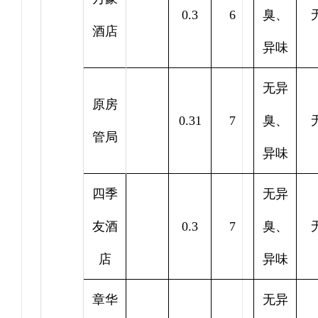
0.3
6
臭、
酒店
异味
无异
原房
0.31
7
臭、
管局
异味
四季
无异
友酒
0.3
7
臭、
店
异味
章华
无异