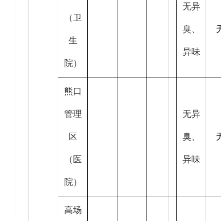
无异
（卫
臭、
生
异味
院）
熊口
管理
无异
区
臭、
（医
异味
院）
高场