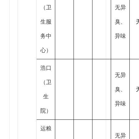
（卫
无异
生服
臭、
务中
异味
心）
浩口
无异
（卫
臭、
生
异味
院）
运粮
无异