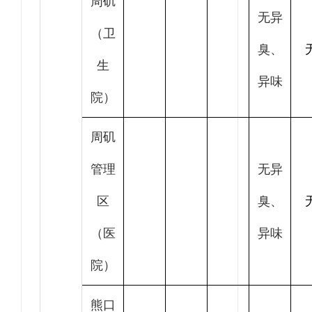
周矶
无异
（卫
臭、
生
异味
院）
周矶
管理
无异
区
臭、
（医
异味
院）
熊口