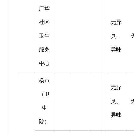
广华
社区
无异
卫生
臭、
服务
异味
中心
杨市
无异
（卫
臭、
生
异味
院）