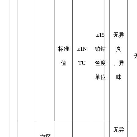
≤15
无异
标准
≤1N
铂钴
臭
值
TU
色度
、异
单位
味
无异
物探