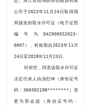
悉。潜江首创博朗绿色能源有限
公司于
2023
年
11
月
24
日取得我
局颁发的取水许可证（电子证照
编号为
D429005S2023-
0007
），有效期自
2023
年
11
月
24
日至
2028
年
11
月
23
日
。
经研究，同意该取水许可证
法定代表人由汤烈坤（身份证号
码：
360302198********
）变
更为郭会超（身份证号码：