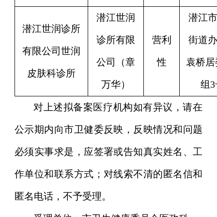
潜江世润
潜江
潜江世润诊所
诊所有限
营利
街道
有限公司世润
公司（章
性
袁桥居
皮肤科诊所
万华）
组
3
对上述拟备案医疗机构如有异议，请在
公示期内向市卫健委反映，反映情况和问题
必须实事求是，应签署或告知真实姓名、工
作单位和联系方式；对线索不清的匿名信和
匿名电话，不予受理。