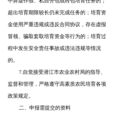
中弄虚作假、私自分包或转包培育任务
的
；
超出培育期限较长仍未完成任务
的
；培育资
金使用严重违规或违反合同协议，存在虚报
冒领、骗取套取
培育资金等
行为
的
；培育过
程中发生安全责任事故或违法违规
等
情况
的
。
7.
自觉接受潜江市农业农村局的指导、
监督和管理，严格遵守
高素质
农民
培
育各项
政策规定。
二、申报需提交的资料