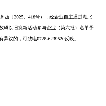
〔2025〕418号）
，经企业
自主通过
湖北
数码
以旧换新活动参与企业（第
六
批）
名单
予
有异议的，可致电
0728-6239520反映。