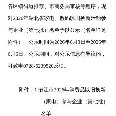
各区镇街道推荐、市商务局审核等程序，现
对
202
6
年湖北省家电、
数码
以旧换新活动参
与企业（第
七
批）
名单
予以公示（名单详见
附件），公示时间为
2026年
6
月
3
日至
202
6
年
6
月
6
日。公示期间，对公示信息有异议的，
可致电
0728-6239520反映。
附件：
1.潜江市2026年消费品以旧换新
（家电）参与企业（第七批）
名单