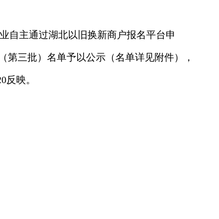
业
自主通过
湖北以旧换新商户报名平台
申
（第
三
批）
名单
予以公示（名单详见附件），
9520反映。