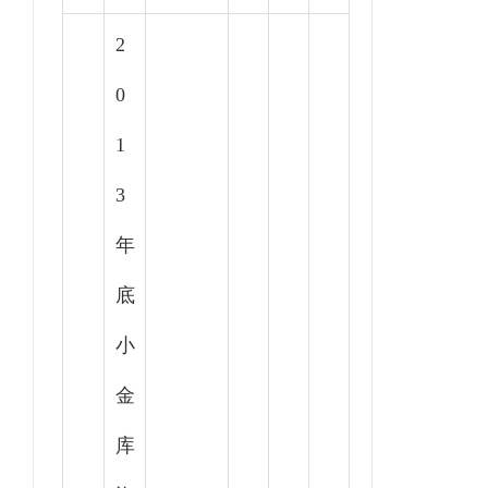
2
0
1
3
年
底
小
金
库