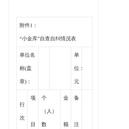
附件1：
“小金库”自查自纠情况表
单位名
单
称(盖
位：
章)：
元
项
个
金
备
行
（人）
次
目
数
额
注