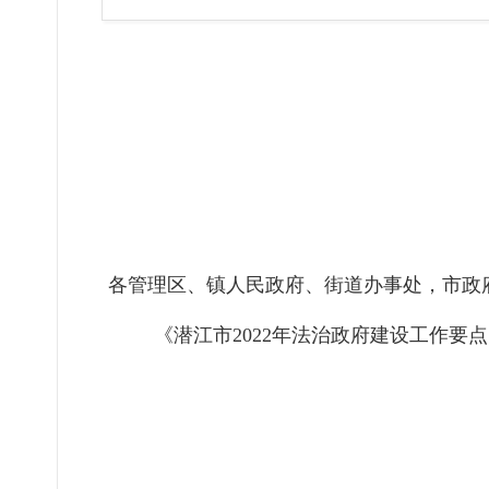
各
管理
区
、
镇
人民政府
、
街道
办事处，市政
《潜江市
2022年法治政府建设工作