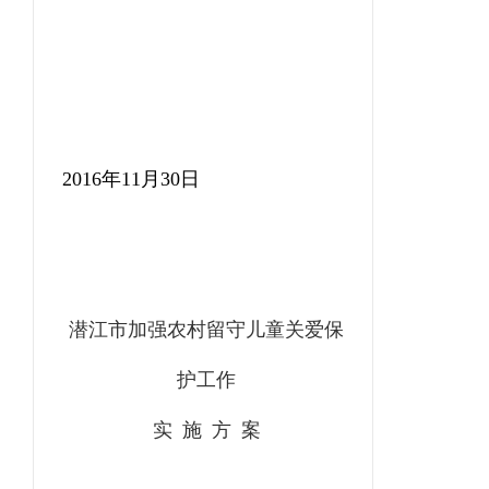
201
6
年
11
月
30
日
潜江市
加强农村留守儿童关爱保
护工作
实
施
方
案