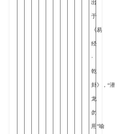
出
于
《易
经
·
乾
卦》
，
“潜
龙
勿
用”喻