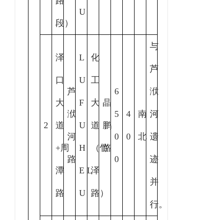
路
U
段）
与
泽
L
化
芦
口
U
工
芦
6
洑
大
F
大
晶
洑
5
4
南
河
2
道
U
道
鹏
河
0
0
北
遗
+周
H
（竹
路
路
0
迹
潭
E L
泽
并
路
U
路）
行。