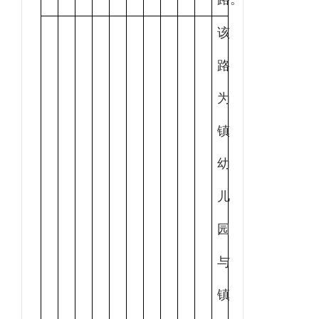
该
路
为
镇
幼
儿
园
与
镇