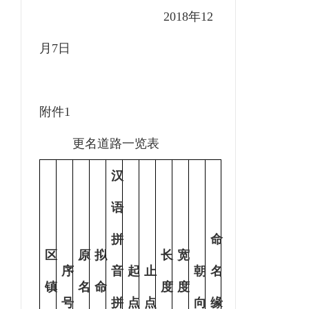
2018年
12
月
7
日
附件
1
更名道路一览表
汉
语
拼
命
区
原
拟
长
宽
序
音
起
止
朝
名
镇
名
命
度
度
号
拼
点
点
向
缘