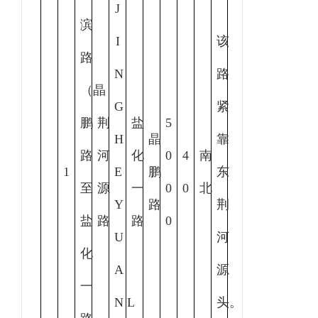
J
滨
I
该
路
N
路
（晶
G
紧
鹏
荆
盐
5
H
晶
靠
路
河
化
0
4
南
1
E
鹏
东
至
源
一
0
0
北
Y
路
荆
盐
路
路
0
U
河
化
A
源
一
N L
头。