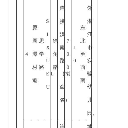
连
邻
S
接
潜
原
东
I
汉
江
周
思
徐
7
北
X
南
1
市
4
潭
学
角
0
至
U
路
0
实
村
路
路
0
西
E L
（拟
验
道
南
U
命
幼
名）
儿
园。
连
地