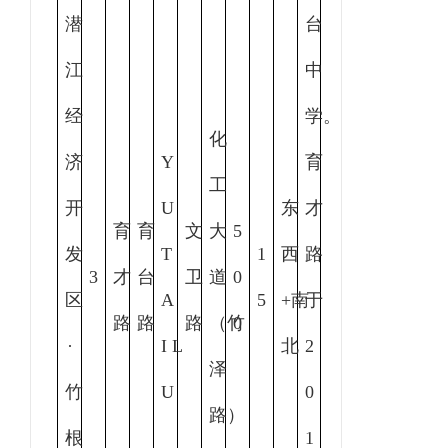
潜
台
江
中
经
学。
化
济
Y
育
工
开
U
东
才
育
育
文
大
5
发
T
1
西
路
3
才
台
卫
道
0
区
A
5
+南
于
路
路
路
（竹
0
·
I L
北
2
泽
竹
U
0
路）
根
1