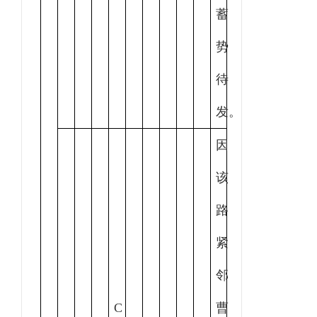
蓄
势
待
发。
因
该
路
紧
邻
C
曹