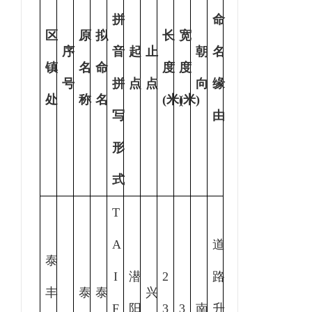
拼
命
区
原
拟
长
宽
序
音
起
止
朝
名
镇
名
命
度
度
号
拼
点
点
向
缘
处
称
名
(米)
(米)
写
由
形
式
T
A
道
泰
I
潜
2
路
丰
泰
泰
兴
F
阳
3
3
南
升