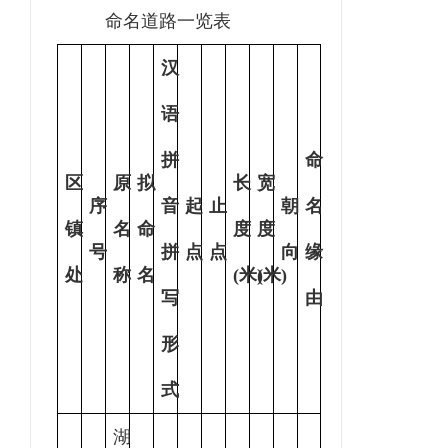
命名道路一览表
汉
语
拼
命
区
原
拟
长
宽
序
音
起
止
朝
名
镇
名
命
度
度
号
拼
点
点
向
缘
处
称
名
(米)
(米)
写
由
形
式
湖