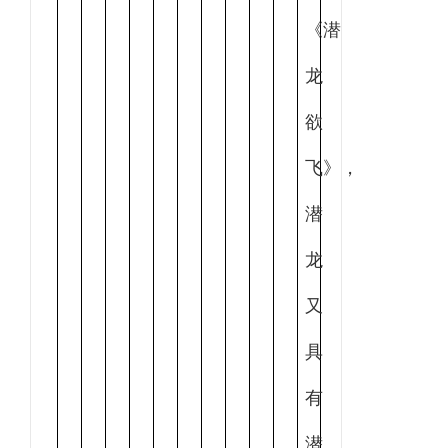
《潜
龙
欲
飞》，
潜
龙
又
具
有
潜