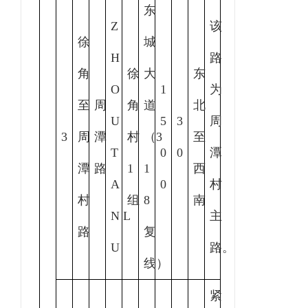
东
Z
该
徐
城
H
路
角
徐
大
东
O
1
为
至
周
角
道
北
U
5
3
周
3
周
潭
村
（3
至
T
0
0
潭
潭
路
1
1
西
A
0
村
村
组
8
南
N L
主
路
复
U
路。
线）
紧