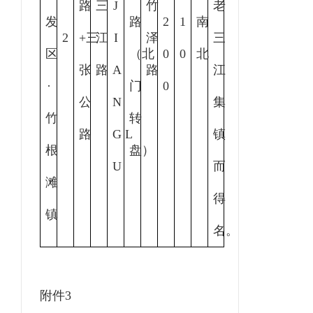
路
三
J
竹
老
发
路
2
1
南
2
+三
江
I
泽
三
区
（北
0
0
北
张
路
A
路
江
·
门
0
公
N
集
竹
转
路
G L
镇
根
盘）
U
而
滩
得
镇
名。
附件
3