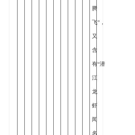
腾
飞”，
又
含
有“潜
江
龙
虾
闻
名