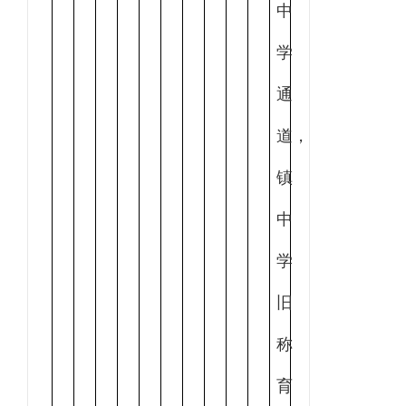
中
学
通
道，
镇
中
学
旧
称
育