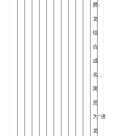
腾-
龙
组
合
成
名，
寓
意
为“潜
龙