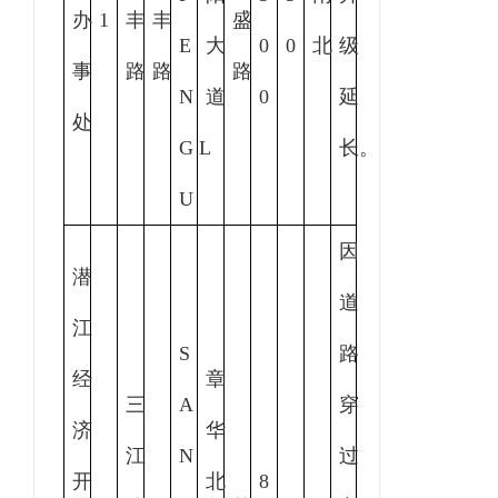
办
1
丰
丰
盛
E
大
0
0
北
级
事
路
路
路
N
道
0
延
处
G L
长。
U
因
潜
道
江
S
路
经
章
三
A
穿
济
华
江
N
过
开
北
8