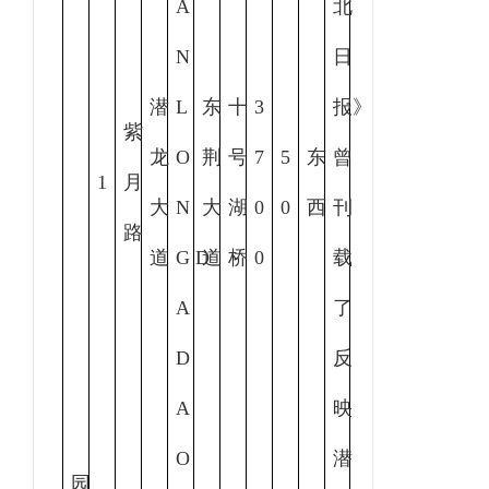
A
北
N
日
潜
L
东
十
3
报》
紫
龙
O
荆
号
7
5
东
曾
1
月
大
N
大
湖
0
0
西
刊
路
道
G D
道
桥
0
载
A
了
D
反
A
映
O
潜
园