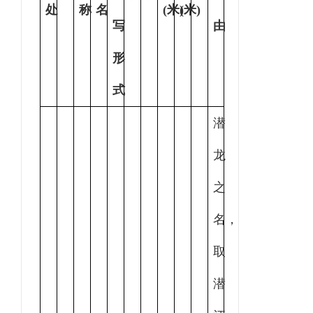
处
称
名
(米)
(米)
写
由
形
式
潜
龙
之
名，
取
潜