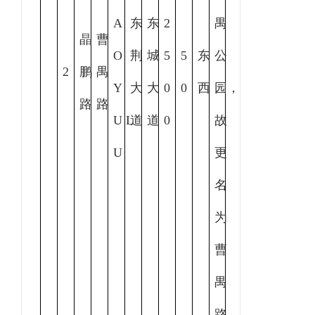
A
东
东
2
禺
晶
曹
O
荆
城
5
5
东
公
2
鹏
禺
Y
大
大
0
0
西
园，
路
路
U L
道
道
0
故
U
更
名
为
曹
禺
路。