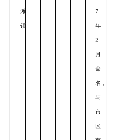
滩
7
镇
年
2
月
命
名，
与
市
区