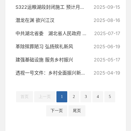
S322运粮湖段封闭施工 预计月底完成面层摊铺
2025-09-15
潜龙在渊 欲兴江汉
2025-08-16
中共湖北省委 湖北省人民政府 关于进一步深化农村改革扎实推进乡村全...
2025-07-17
革除殡葬陋习 弘扬殡礼新风
2025-06-19
建强基础设施 服务乡村振兴
2025-05-17
透视一号文件：乡村全面振兴新方略
2025-04-19
首页
上一页
1
2
3
4
5
下一页
尾页