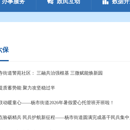
办事服务
政民互动
数据开
六保
寺街道警苑社区： 三融共治强根基 三微赋能焕新园
提质蓄势能 聚力攻坚稳过半
联动暖童心——杨市街道2026年暑假爱心托管班开班啦！
点验砺精兵 民兵护航新征程——杨市街道圆满完成基干民兵集中