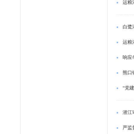
运粮
白鹭
运粮
响应
熊口
“党
潜江
严监