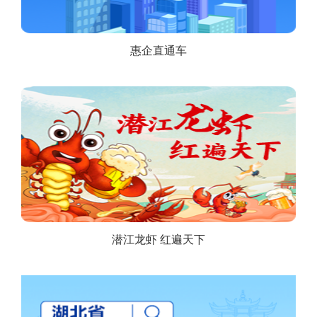
惠企直通车
潜江龙虾 红遍天下