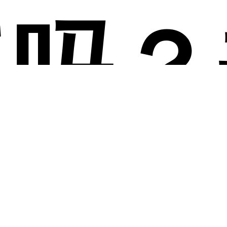
了吗？
江过早