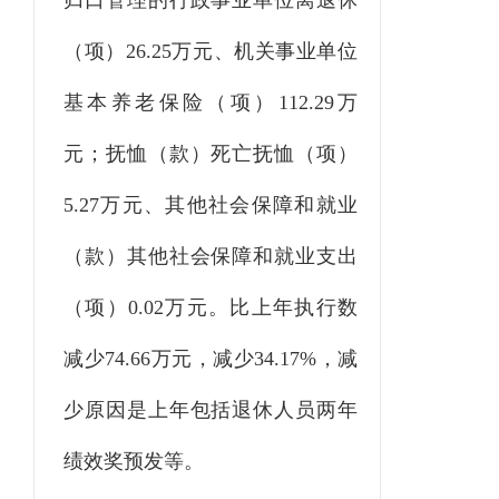
归口管理的行政
事业
单位离退休
（项）
26.25
万元、机关事业单位
基本养老保险（项）
112.29
万
元；抚恤（款）死亡抚恤（项）
5.27
万元
、其他社会保障和就业
（款）其他社会保障和就业支出
（项）
0.02万元
。比上年执行数
减少
74.66
万元，
减少
34.17
%，
减
少原因是
上年包括退休人员两年
绩效奖预发等
。