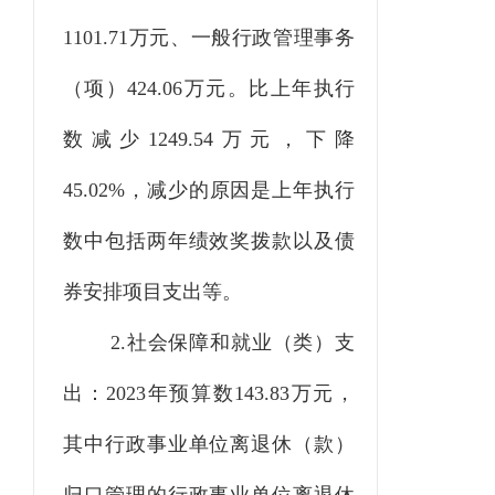
1101.71
万元、一般行政管理事务
（项）
424.06
万元。比上年执行
数
减少
1249.54
万元，下降
45.02
%，减少的原因
是上年执行
数中
包括两年绩效奖拨款以及
债
券安排项目支出
等
。
2.社会保障和就业（类）支
出：
2023
年预算数
143.83
万元，
其中行政事业单位离退休（款）