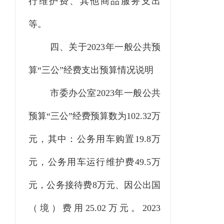
行维护费、其他商品服务支出
等。
四、关于
2023
年
一般公共预
算
“三公”经费
支出
预算情况说明
市委办公室
2023
年
一般公共
预算
“三公”经费预算数为
102.32
万
元，其中：
公务用车购置
19.8万
元，公务用车
运行
维护
费
49.5
万
元，公务接待费
8
万元
、
因公出国
（境）费
用
25.02万元
。
2023