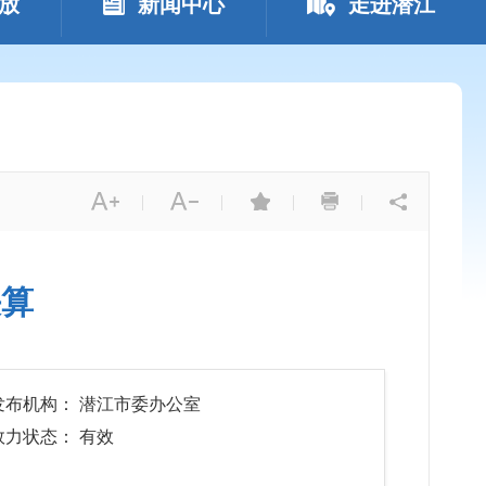
放
新闻中心
走进潜江
|
|
|
|
决算
发布机构： 潜江市委办公室
效力状态： 有效