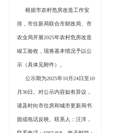
根据市农村危房改造工作安
排，
市住新局联合市财政局、市
农业局开展
202
5
年农村危房改造
竣工验收，现将
基本情况予以公
示（具体见附件）。
公示期为
202
5
年
10
月
24
日至
10
月
30
日
。对公示内容如有异议，
请及时向市
住房和城市更新局
书
面或电话反映。联系人：
汪洋
，